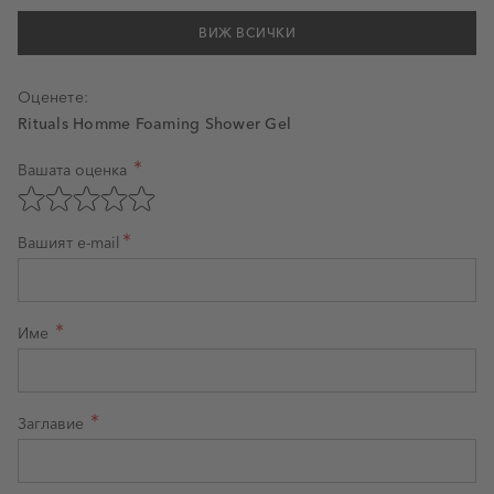
ВИЖ ВСИЧКИ
Оценете:
Rituals Homme Foaming Shower Gel
Вашата оценка
Оценка на продукт
Оценете с 1 звезда от 5
Оценете с 2 звезди от 5
Оценете с 3 звезди от 5
Оценете с 4 звезди от 5
Оценете с 5 звезди от 5
Вашият e-mail
Име
Заглавие