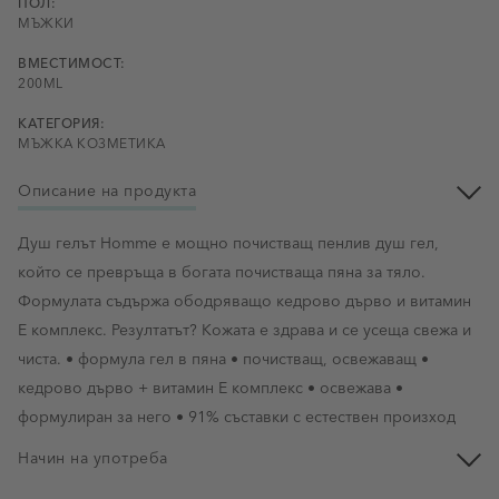
ПОЛ:
МЪЖКИ
ВМЕСТИМОСТ:
200ML
КАТЕГОРИЯ:
МЪЖКА КОЗМЕТИКА
Описание на продукта
Душ гелът Homme е мощно почистващ пенлив душ гел,
който се превръща в богата почистваща пяна за тяло.
Формулата съдържа ободряващо кедрово дърво и витамин
Е комплекс. Резултатът? Кожата е здрава и се усеща свежа и
чиста. • формула гел в пяна • почистващ, освежаващ •
кедрово дърво + витамин Е комплекс • освежава •
формулиран за него • 91% съставки с естествен произход
Начин на употреба