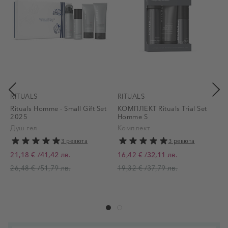
RITUALS
RITUALS
Rituals Homme - Small Gift Set
КОМПЛЕКТ Rituals Trial Set
2025
Homme S
D
Душ гел
Комплект
3 ревюта
3 ревюта
П
/
41,42 лв.
/
32,11 лв.
21,18 €
16,42 €
Промо цена
Промо цена
/
51,79 лв.
/
37,79 лв.
26,48 €
19,32 €