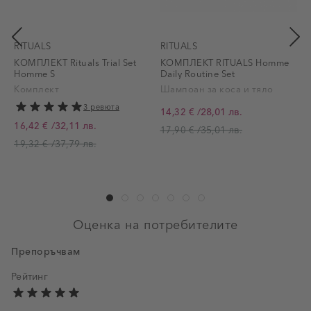
RITUALS
RITUALS
КОМПЛЕКТ Rituals Trial Set
КОМПЛЕКТ RITUALS Homme
R
Homme S
Daily Routine Set
Комплект
Шампоан за коса и тяло
3 ревюта
/
28,01 лв.
14,32 €
Промо цена
/
32,11 лв.
16,42 €
/
35,01 лв.
17,90 €
Промо цена
П
/
37,79 лв.
19,32 €
Оценка на потребителите
Препоръчвам
Рейтинг