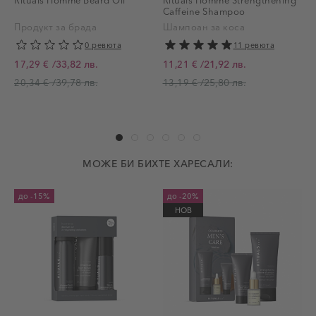
Rituals Homme Beard Oil
Rituals Homme Strengthening
Caffeine Shampoo
Продукт за брада
Шампоан за коса
2
0 ревюта
11 ревюта
/
33,82 лв.
/
21,92 лв.
17,29 €
11,21 €
Промо цена
Промо цена
П
/
39,78 лв.
/
25,80 лв.
20,34 €
13,19 €
МОЖЕ БИ БИХТЕ ХАРЕСАЛИ:
до
-15%
до
-20%
НОВ