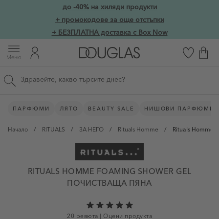
Прескачане към съдържанието
до -40% на хиляди продукти
Skip to main content
+ промокодове за още отстъпки
+ БЕЗПЛАТНА доставка с Box Now
Меню
Търсене в сайта
ПАРФЮМИ
ЛЯТО
BEAUTY SALE
НИШОВИ ПАРФЮМИ
Начало
/
RITUALS
/
ЗА НЕГО
/
Rituals Homme
/
Rituals Homme F
RITUALS HOMME FOAMING SHOWER GEL
ПОЧИСТВАЩА ПЯНА
20 ревюта
|
Оцени продукта