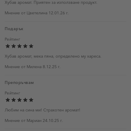
Хубав аромат. Приятен за използване продукт.
12 януари 2026 г.
Мнение от
Цветелина
12.01.26 г.
Подарък
Рейтинг
Хубав аромат, мека пяна, определено му хареса.
8 декември 2025 г.
Мнение от
Милена
8.12.25 г.
Препоръчвам
Рейтинг
Любим на сина ми! Страхотен аромат!
24 октомври 2025 г.
Мнение от
Мариан
24.10.25 г.