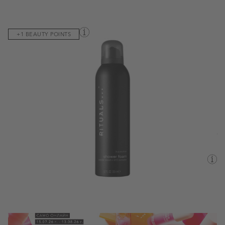
View larger image
View larger image
Код на продукта:
064437
+1 BEAUTY POINTS
The Ritual of Homme Foaming Shower Gel
Виж пълното описание
9,47 €
/18,52 лв.
11,14 €
/21,79 лв.
200ML
Валутен курс: 1 EUR = 1.95583 BGN
Наличен
Информация за доставка
Срок за доставка:
вторник, 11 август - сряда, 12 август