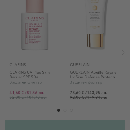
CLARINS
GUERLAIN
CLARINS UV Plus Skin
GUERLAIN Abeille Royale
Barrier SPF 50+
Uv Skin Defense Protective
Fluid Youthful Radiance
Защитен филтър
Защитен филтър
SPF 50 / Pa++++
41,60 €
/
81,36 лв.
73,60 €
/
143,95 лв.
Промо цена
Промо цена
52,00 €
/
101,70 лв.
92,00 €
/
179,94 лв.