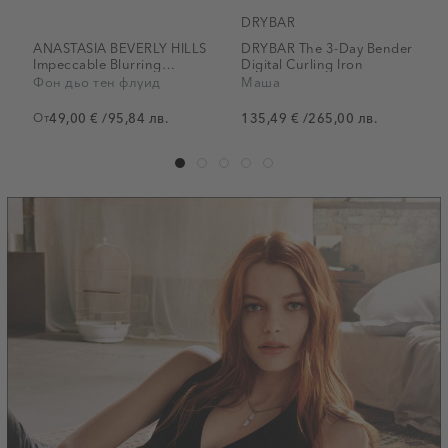
DRYBAR
ANASTASIA BEVERLY HILLS
DRYBAR The 3-Day Bender
Impeccable Blurring
Digital Curling Iron
Second Skin Matte
Фон дьо тен флуид
Маша
Foundation
От
49,00 €
/
95,84 лв.
135,49 €
/
265,00 лв.