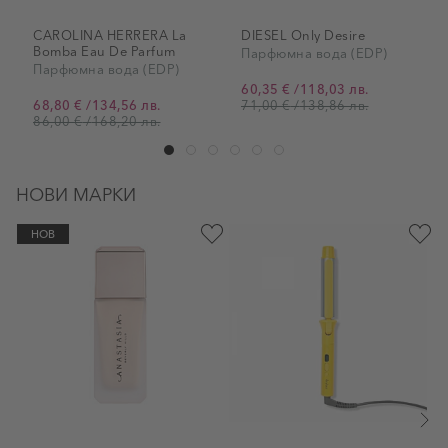
CAROLINA HERRERA La
DIESEL Only Desire
Bomba Eau De Parfum
Парфюмна вода (EDP)
Парфюмна вода (EDP)
60,35 €
/
118,03 лв.
От
68,80 €
/
134,56 лв.
71,00 €
/
138,86 лв.
От
86,00 €
/
168,20 лв.
НОВИ МАРКИ
НОВ
д