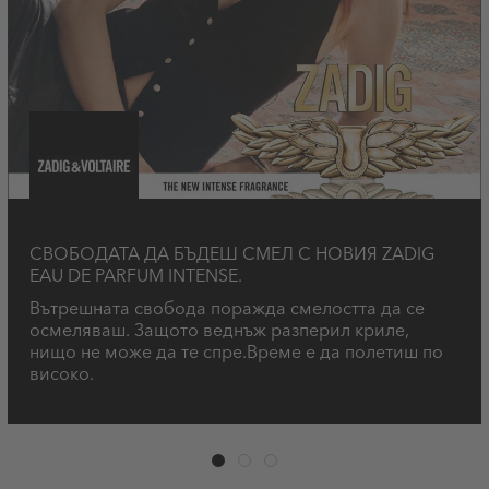
СВОБОДАТА ДА БЪДЕШ СМЕЛ С НОВИЯ ZADIG
EAU DE PARFUM INTENSE.
Вътрешната свобода поражда смелостта да се
осмеляваш. Защото веднъж разперил криле,
нищо не може да те спре.Време е да полетиш по
високо.