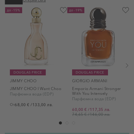
до
-15%
до
-19%
DOUGLAS PRICE
DOUGLAS PRICE
JIMMY CHOO
GIORGIO ARMANI
JIMMY CHOO I Want Choo
Еmporio Аrmani Stronger
With You Intensely
Парфюмна вода (EDP)
Парфюмна вода (EDP)
От
68,00 €
/
133,00 лв.
60,00 €
/
117,35 лв.
От
74,65 €
/
146,00 лв.