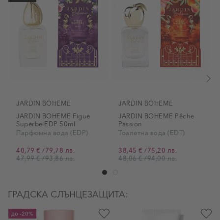
JARDIN BOHEME
JARDIN BOHEME
JARDIN BOHEME Figue
JARDIN BOHEME Рêche
Superbe EDP 50ml
Passion
Парфюмна вода (EDP)
Тоалетна вода (EDT)
40,79 €
/
79,78 лв.
38,45 €
/
75,20 лв.
Промо цена
Промо цена
47,99 €
/
93,86 лв.
48,06 €
/
94,00 лв.
ГРАДСКА СЛЪНЦЕЗАЩИТА:
до
-20%
д