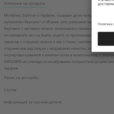
Описание на продукта
Montblanc Explorer е парфюм, създаден да ви придружава във в
вулканичен бергамот от Италия, като разкриват ярката, енерги
бергамот с неговите зелени, интензивни и свежи нотки събужд
югозападната част на Хаити, където се произвежда най-изтънче
характер с опушени нюанси и лек оттенък, напомнящ лешник. Ф
открием нов вид пачули с несравнимо качество, което придава
подчертава кожените и какаови нотки в композицията, с плътен
EXPLORER ни отвежда на незабравимо пътешествие до девстве
парфюм.
Начин на употреба
Състав
Информация за производителя