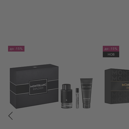
до
-15%
до
-15%
НОВ