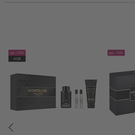
до
-15%
до
-15%
НОВ