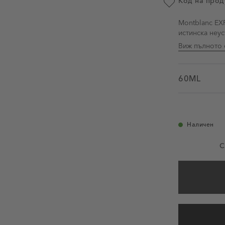
Код на прод
Добави в люби
Montblanc EX
истинска неу
Виж пълното 
60ML
Наличен
С