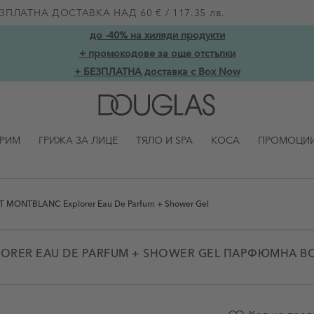
ЗПЛАТНА ДОСТАВКА НАД 60 € / 117.35 лв.
до -40% на хиляди продукти
+ промокодове за още отстъпки
+ БЕЗПЛАТНА доставка с Box Now
ГРИМ
ГРИЖА ЗА ЛИЦЕ
ТЯЛО И SPA
КОСА
ПРОМОЦИ
MONTBLANC Explorer Eau De Parfum + Shower Gel
ORER EAU DE PARFUM + SHOWER GEL ПАРФЮМНА ВО