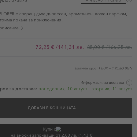
укта:
075876
+14 BEAUTY POINTS
ми
PLORER e спиращ дъха дървесен, ароматичен, кожен парфюм,
стоима покана за приключения.
описание
72,25 €
/141,31 лв.
85,00 €
/166,25 лв.
Валутен курс: 1 EUR = 1.95583 BGN
Информация за доставка
рок за доставка:
понеделник, 10 август - вторник, 11 август
ДОБАВИ В КОШНИЦАТА
Купи с
на вноски започващи от 2.80 лв. (1.43 €)