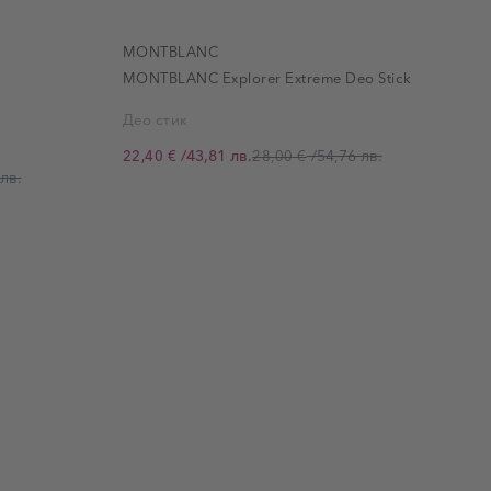
MONTBLANC
MONTBLANC Explorer Extreme Deo Stick
Део стик
/
43,81 лв.
/
54,76 лв.
22,40 €
28,00 €
Промо цена
П
лв.