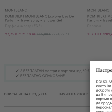
MONTBLANC
MONTBLANC
КОМПЛЕКТ MONTBLANC Explorer Eau De
КОМПЛЕКТ MON
Parfum + Travel Spray + Shower Gel
Parfum + Trave
Парфюмна вода (EDP)
Парфюм
/
191,18 лв.
/
224,92 лв.
/
209,
97,75 €
115,00 €
107,10 €
Промо цена
Промо цена
2 БЕЗПЛАТНИ мостри с поръчки над 60 € / 117.35 лв.
БЕЗПЛАТНО ОПАКОВАНЕ
ОПИСАНИЕ НА ПРОДУКТА
НАЧИН НА УПОТРЕБА
СЪ