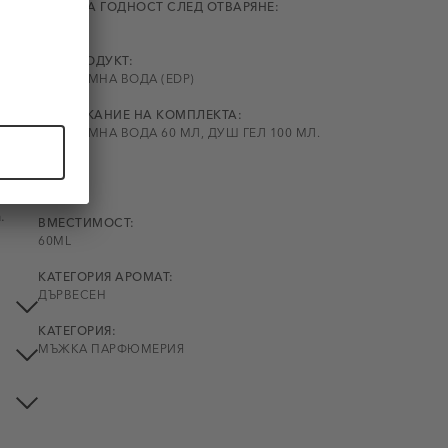
СРОК НА ГОДНОСТ СЛЕД ОТВАРЯНЕ:
N/A
ТИП ПРОДУКТ:
ПАРФЮМНА ВОДА (EDP)
о
СЪДЪРЖАНИЕ НА КОМПЛЕКТА:
ПАРФЮМНА ВОДА 60 МЛ, ДУШ ГЕЛ 100 МЛ.
ичен
 да
ПОЛ:
МЪЖКИ
и
.
ВМЕСТИМОСТ:
60ML
КАТЕГОРИЯ АРОМАТ:
ДЪРВЕСЕН
КАТЕГОРИЯ:
МЪЖКА ПАРФЮМЕРИЯ