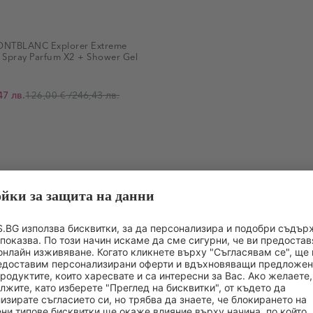
TBLANC Explorer Extreme
l Spray Parfum X2 + Shower Gel
47 лв.
/
246,43 лв.
126,00 €
МНОЖЕСТВО ПОДАРЪЦИ С ПОКУПКА
Още отсъпки в DOUGLAS APP
СТАВ
ИНФОРМАЦИЯ ЗА ПРОИЗВОДИТЕЛЯ
ОЦЕНКА НА 