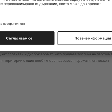
секидневните предизвикателства. Връхните нотки избухват с
чна и оптимистична страна на парфюмното сърце. Този специален
а желание за пътешествие на юг. Сърдечните нотки ни отвеждат д
ният ветивер. Той гордо заявява своята мъжественост и харизмат
иналната спирка ни отвежда в Индонезия, на остров Сулавеси, за
 богат и комплексен характер на аромата. Това невероятно пачул
, експлозивен и дълбок аромат, като придава топлина на парфюма
ни територии с един необикновен дървесен, ароматичен, кожен