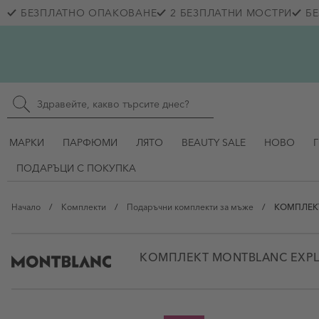
Прескачане към съдържанието
БЕЗПЛАТНО ОПАКОВАНЕ
2 БЕЗПЛАТНИ МОСТРИ
БЕ
Skip to main content
Търсене в сайта
МАРКИ
ПАРФЮМИ
ЛЯТО
BEAUTY SALE
НОВО
ПОДАРЪЦИ С ПОКУПКА
Начало
/
Комплекти
/
Подаръчни комплекти за мъже
/
КОМПЛЕКТ 
КОМПЛЕКТ MONTBLANC EXPL