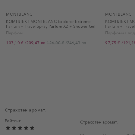
MONTBLANC
MONTBLANC
КОМПЛЕКТ MONTBLANC Explorer Extreme
КОМПЛЕКТ MON
Parfum + Travel Spray Parfum X2 + Shower Gel
Parfum + Trave
Парфюм
Парфюмна вод
/
209,47 лв.
/
246,43 лв.
/
191,1
107,10 €
126,00 €
97,75 €
Промо цена
Промо цена
Страхотен аромат.
Рейтинг
Страхотен аромат.
21 ф