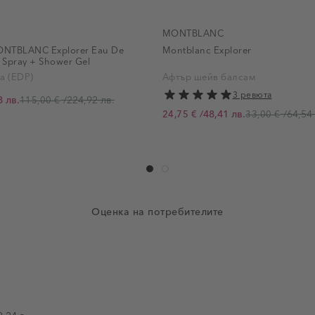
MONTBLANC
TBLANC Explorer Eau De
Montblanc Explorer
l Spray + Shower Gel
а (EDP)
Афтър шейв балсам
3 ревюта
8 лв.
/
224,92 лв.
115,00 €
/
48,41 лв.
/
64,54 
24,75 €
33,00 €
Промо цена
Оценка на потребителите
евруари 2024 г.