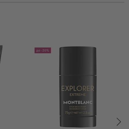
до
-20%