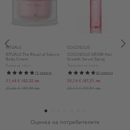
RITUALS
COCOSOLIS
RITUALS The Ritual of Sakura
COCOSOLIS GROW Hair
K
Body Cream
Growth Serum Spray
R
Крем за тяло
Терапия за коса
75 ревюта
45 ревюта
/
42,32 лв.
/
47,21 лв.
21,64 €
24,14 €
Промо цена
Промо цена
П
/
49,80 лв.
/
59,01 лв.
25,46 €
30,17 €
Оценка на потребителите