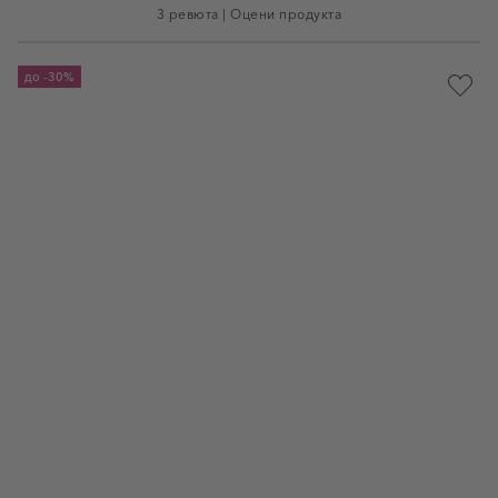
3 ревюта
|
Оцени продукта
до
-30%
Доба