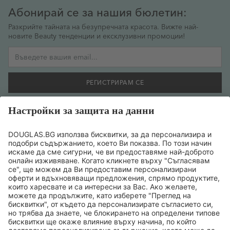
Абонирай се за нашия бюлетин:
Разкрийте тайната на безупречната красота. Вижте най-
новите Beauty тенденции и ексклузивни промоции!
Имейл адрес
РЕГИСТРИРАМ СЕ
Желая да се регистрирам за бюлетин и съм съгласен
предоставената от мен информация да се обработва
съобразно
политиката за поверителност на данните
.
ТОП БРАНДОВЕ
ТОП ПРОДУКТИ