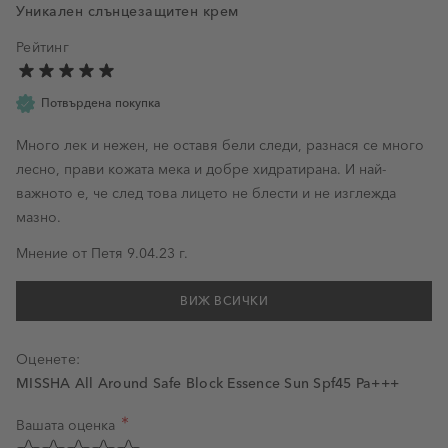
Уникален слънцезащитен крем
Рейтинг
Потвърдена покупка
Много лек и нежен, не оставя бели следи, разнася се много
лесно, прави кожата мека и добре хидратирана. И най-
важното е, че след това лицето не блести и не изглежда
мазно.
9 април 2023 г.
Мнение от
Петя
9.04.23 г.
ВИЖ ВСИЧКИ
Оценете:
MISSHA All Around Safe Block Essence Sun Spf45 Pa+++
Вашата оценка
Оценка на продукт
Оценете с 1 звезда от 5
Оценете с 2 звезди от 5
Оценете с 3 звезди от 5
Оценете с 4 звезди от 5
Оценете с 5 звезди от 5