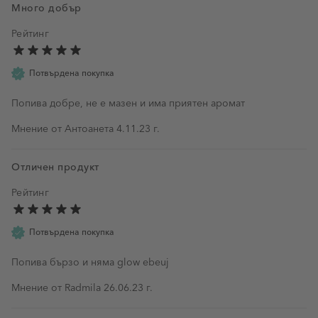
Много добър
Рейтинг
Потвърдена покупка
Попива добре, не е мазен и има приятен аромат
4 ноември 2023 г.
Мнение от
Антоанета
4.11.23 г.
Отличен продукт
Рейтинг
Потвърдена покупка
Попива бързо и няма glow ebeuj
26 юни 2023 г.
Мнение от
Radmila
26.06.23 г.