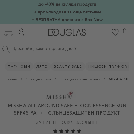
Прескачане към съдържанието
до -40% на хиляди продукти
Skip to main content
+ промокодове за още отстъпки
+ БЕЗПЛАТНА доставка с Box Now
Меню
Търсене в сайта
ПАРФЮМИ
ЛЯТО
BEAUTY SALE
НИШОВИ ПАРФЮМИ
Начало
/
Слънцезащита
/
Слънцезащитни за тяло
/
MISSHA All Ar
MISSHA ALL AROUND SAFE BLOCK ESSENCE SUN
SPF45 PA+++ СЛЪНЦЕЗАЩИТЕН ПРОДУКТ
ЗАЩИТЕН ПРОДУКТ ЗА СЛЪНЦЕ