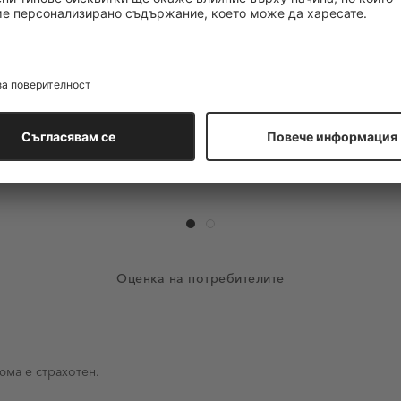
LATTAFA
LATTAFA Yara
а (EDP)
Парфюмна вода (EDP)
4 ревюта
33 ревюта
лв.
/
70,00 лв.
/
59,20 лв.
/
74,01 
35,79 €
30,27 €
37,84 €
Промо цена
Оценка на потребителите
ма е страхотен.