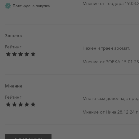
19 мар
Мнение от
Теодора
19.03.2
Потвърдена покупка
Зашева
Рейтинг
Нежен и траен аромат.
15 януар
Мнение от
ЗОРКА
15.01.25
Мнение
Рейтинг
Много съм доволна,в прод
28 декемв
Мнение от
Нина
28.12.24 г.