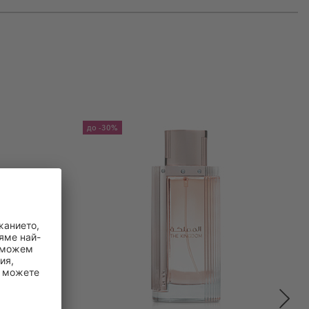
до
-30%