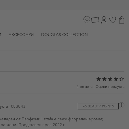
И
АКСЕСОАРИ
DOUGLAS COLLECTION
4 ревюта
|
Оцени продукта
укта:
083843
+5 BEAUTY POINTS
ми
създаден от Парфюми Lattafa е свеж флорален аромат,
за жени. Представен през 2022 г.