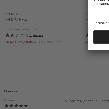
LATTAFA
LATTAFA
LATTAFA Haya
LATTAFA Mayar
Парфюмна вода (EDP)
Парфюмна вод
1 ревюта
/
59,50 лв.
/
85,00 лв.
/
52,49 
30,42 €
43,46 €
26,84 €
Промо цена
Промо цена
Мнение
Рейтинг
Много съм доволна. Парфю