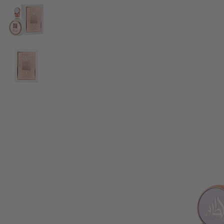
View larger image
View larger image