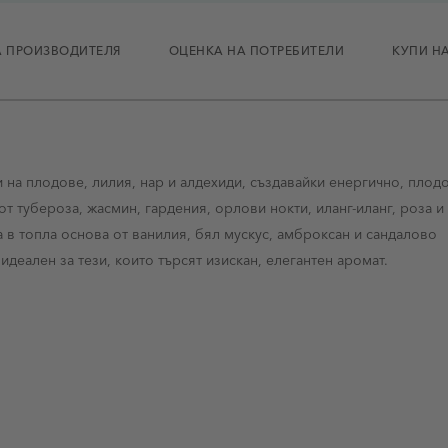
 ПРОИЗВОДИТЕЛЯ
ОЦЕНКА НА ПОТРЕБИТЕЛИ
КУПИ Н
 на плодове, лилия, нар и алдехиди, създавайки енергично, плод
 тубероза, жасмин, гардения, орлови нокти, иланг-иланг, роза и
 в топла основа от ванилия, бял мускус, амброксан и сандалово
идеален за тези, които търсят изискан, елегантен аромат.