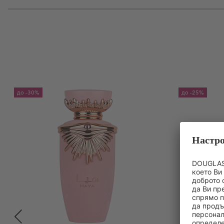
до
-30%
до
-25%