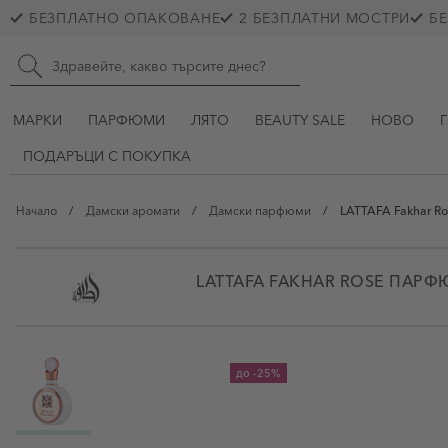
Прескачане към съдържанието
БЕЗПЛАТНО ОПАКОВАНЕ
2 БЕЗПЛАТНИ МОСТРИ
БЕ
Skip to main content
Търсене в сайта
МАРКИ
ПАРФЮМИ
ЛЯТО
BEAUTY SALE
НОВО
ПОДАРЪЦИ С ПОКУПКА
Начало
/
Дамски аромати
/
Дамски парфюми
/
LATTAFA Fakhar Ro
LATTAFA FAKHAR ROSE ПАРФ
View larger image
до
-25%