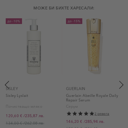
МОЖЕ БИ БИХТЕ ХАРЕСАЛИ:
до
-10%
до
-15%
SISLEY
GUERLAIN
Sisley Lyslait
Guerlain Abeille Royale Daily
G
Repair Serum
N
Почистващо мляко
Серум
2 ревюта
/
235,87 лв.
120,60 €
Промо цена
/
285,94 лв.
146,20 €
/
262,08 лв.
134,00 €
Промо цена
П