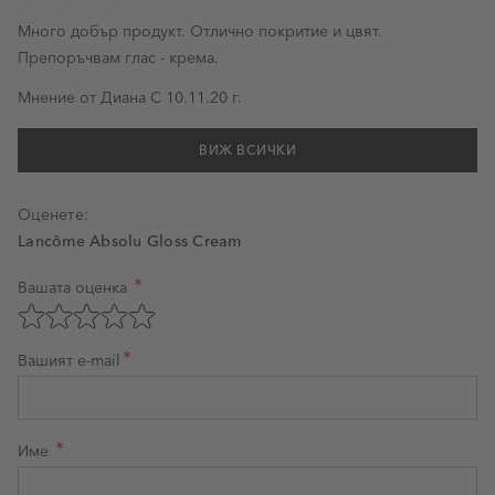
Много добър продукт. Отлично покритие и цвят.
Препоръчвам глас - крема.
10 ноември 2020 г.
Мнение от
Диана С
10.11.20 г.
ВИЖ ВСИЧКИ
Оценете:
Lancôme Absolu Gloss Cream
Вашата оценка
Оценка на продукт
Оценете с 1 звезда от 5
Оценете с 2 звезди от 5
Оценете с 3 звезди от 5
Оценете с 4 звезди от 5
Оценете с 5 звезди от 5
Вашият e-mail
Име