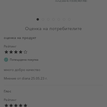
/
336,40 лв.
172,00 €
Оценка на потребителите
oценка на продукт
Рейтинг
Потвърдена покупка
много добро качество
25 май 2023 г.
Мнение от
diana
25.05.23 г.
Глос
Рейтинг