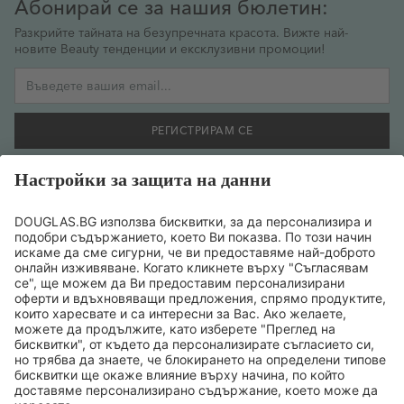
Абонирай се за нашия бюлетин:
Разкрийте тайната на безупречната красота. Вижте най-
новите Beauty тенденции и ексклузивни промоции!
Имейл адрес
РЕГИСТРИРАМ СЕ
Желая да се регистрирам за бюлетин и съм съгласен
предоставената от мен информация да се обработва
съобразно
политиката за поверителност на данните
.
ТОП БРАНДОВЕ
ТОП ПРОДУКТИ