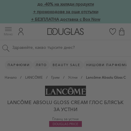
Прескачане към съдържанието
до -40% на хиляди продукти
Skip to main content
+ промокодове за още отстъпки
+ БЕЗПЛАТНА доставка с Box Now
Меню
Търсене в сайта
ПАРФЮМИ
ЛЯТО
BEAUTY SALE
НИШОВИ ПАРФЮМИ
Начало
/
LANCÔME
/
Грим
/
Устни
/
Lancôme Absolu Gloss Cre
LANCÔME ABSOLU GLOSS CREAM ГЛОС БЛЯСЪК
ЗА УСТНИ
Гланц за устни
DOUGLAS PRICE