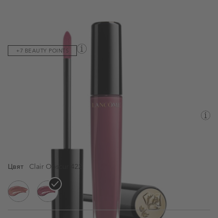
Код на продукта:
043664
+7 BEAUTY POINTS
Гланц за устни
Виж пълното описание
ПЦД:
43,97 €
/86,00 лв.
8ML
35,18 €
/68,81 лв.
Разлика:
8,79 €
/17,19 лв.
Цвят
Clair Obscur 422
Nuit & Jour 202
Clair Obscur 422