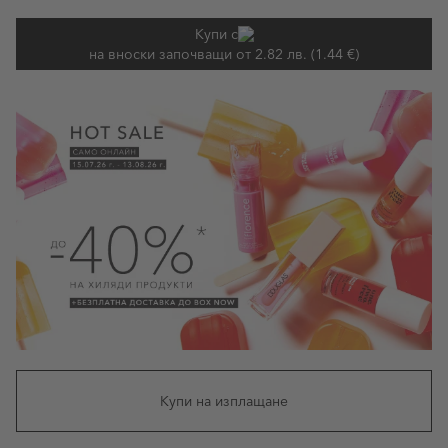
Купи с
на вноски започващи от 2.82 лв. (1.44 €)
Купи на изплащане