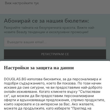
Виж настройките тук
Абонирай се за нашия бюлетин:
Разкрийте тайната на безупречната красота. Вижте най-
новите Beauty тенденции и ексклузивни промоции!
Имейл адрес
РЕГИСТРИРАМ СЕ
Желая да се регистрирам за бюлетин и съм съгласен
предоставената от мен информация да се обработва
съобразно
политиката за поверителност на данните
.
ТОП БРАНДОВЕ
ТОП ПРОДУКТИ