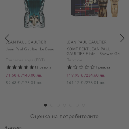
JEAN PAUL GAULTIER
JEAN PAUL GAULTIER
Jean Paul Gaultier Le Beau
КОМПЛЕКТ JEAN PAUL
GAULTIER Elixir + Shower Gel
P
Тоалетна вода (EDT)
Парфюм
12 ревюта
1 ревюта
П
/
140,00 лв.
/
234,60 лв.
71,58 €
119,95 €
Промо цена
Промо цена
/
175,01 лв.
/
276,01 лв.
89,48 €
141,12 €
Оценка на потребителите
Чудесен