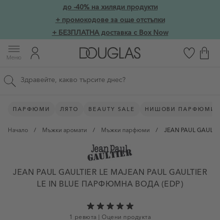
Прескачане към съдържанието
до -40% на хиляди продукти
Skip to main content
+ промокодове за още отстъпки
+ БЕЗПЛАТНА доставка с Box Now
Меню
Търсене в сайта
ПАРФЮМИ
ЛЯТО
BEAUTY SALE
НИШОВИ ПАРФЮМИ
Начало
/
Мъжки аромати
/
Мъжки парфюми
/
JEAN PAUL GAULTIE
JEAN PAUL GAULTIER LE MAJEAN PAUL GAULTIER
LE IN BLUE ПАРФЮМНА ВОДА (EDP)
1 ревюта
|
Оцени продукта