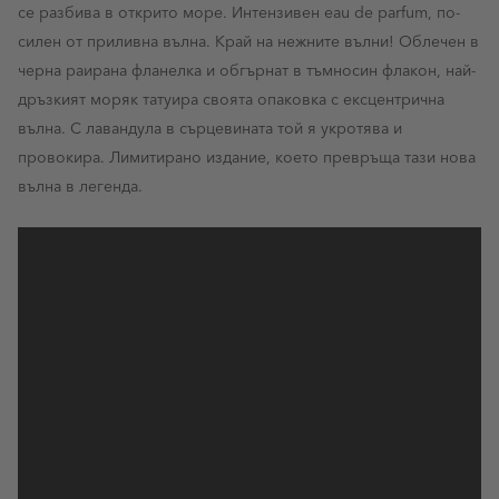
се разбива в открито море. Интензивен eau de parfum, по-
силен от приливна вълна. Край на нежните вълни! Облечен в
черна раирана фланелка и обгърнат в тъмносин флакон, най-
дръзкият моряк татуира своята опаковка с ексцентрична
вълна. С лавандула в сърцевината той я укротява и
провокира. Лимитирано издание, което превръща тази нова
вълна в легенда.