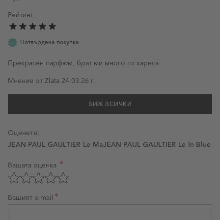
Рейтинг
Потвърдена покупка
Прекрасен парфюм, брат ми много го хареса
24 март 2026 г.
Мнение от
Zlata
24.03.26 г.
ВИЖ ВСИЧКИ
Оценете:
JEAN PAUL GAULTIER Le MaJEAN PAUL GAULTIER Le In Blue
Вашата оценка
Оценка на продукт
Оценете с 1 звезда от 5
Оценете с 2 звезди от 5
Оценете с 3 звезди от 5
Оценете с 4 звезди от 5
Оценете с 5 звезди от 5
Вашият e-mail