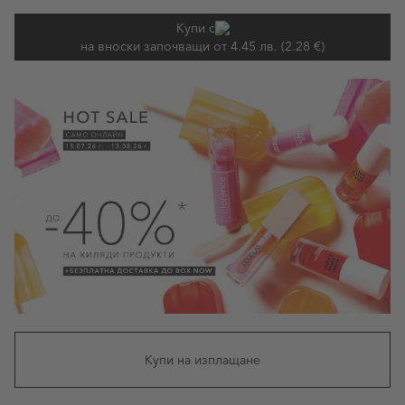
Купи с
на вноски започващи от 4.45 лв. (2.28 €)
Купи на изплащане