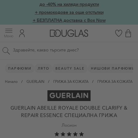
Прескачане към съдържанието
до -40% на хиляди продукти
Skip to main content
+ промокодове за още отстъпки
+ БЕЗПЛАТНА доставка с Box Now
Меню
Търсене в сайта
ПАРФЮМИ
ЛЯТО
BEAUTY SALE
НИШОВИ ПАРФЮМИ
Начало
/
GUERLAIN
/
ГРИЖА ЗА КОЖАТА
/
ГРИЖА ЗА КОЖАТА П
GUERLAIN ABEILLE ROYALE DOUBLE CLARIFY &
REPAIR ESSENCE СПЕЦИАЛНА ГРИЖА
Лосион