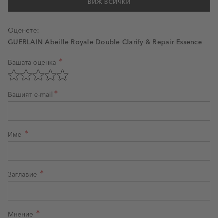
ВИЖ ВСИЧКИ
Оценете:
GUERLAIN Abeille Royale Double Clarify & Repair Essence
Вашата оценка
Оценка на продукт
Оценете с 1 звезда от 5
Оценете с 2 звезди от 5
Оценете с 3 звезди от 5
Оценете с 4 звезди от 5
Оценете с 5 звезди от 5
Вашият e-mail
Име
Заглавие
Мнение