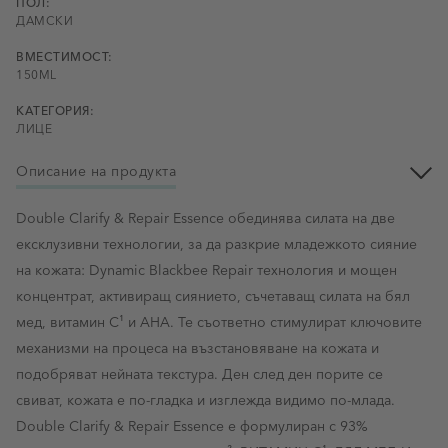
ПОЛ:
ДАМСКИ
ВМЕСТИМОСТ:
150ML
КАТЕГОРИЯ:
ЛИЦЕ
Описание на продукта
Double Clarify & Repair Essence обединява силата на две
ексклузивни технологии, за да разкрие младежкото сияние
на кожата: Dynamic Blackbee Repair технология и мощен
концентрат, активиращ сиянието, съчетаващ силата на бял
мед, витамин C¹ и AHA. Те съответно стимулират ключовите
механизми на процеса на възстановяване на кожата и
подобряват нейната текстура. Ден след ден порите се
свиват, кожата е по-гладка и изглежда видимо по-млада.
Double Clarify & Repair Essence е формулиран с 93%