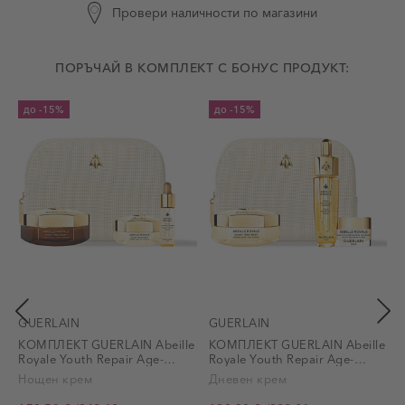
Провери наличности по магазини
ПОРЪЧАЙ В КОМПЛЕКТ С БОНУС ПРОДУКТ:
до
-15%
до
-15%
GUERLAIN
GUERLAIN
КОМПЛЕКТ GUERLAIN Abeille
КОМПЛЕКТ GUERLAIN Abeille
Royale Youth Repair Age-
Royale Youth Repair Age-
R
Defying Programme
Defying Programme
Нощен крем
Дневен крем