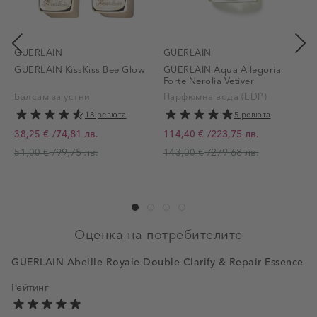
GUERLAIN
GUERLAIN
GUERLAIN KissKiss Bee Glow
GUERLAIN Aqua Allegoria
G
Forte Nerolia Vetiver
H
P
Балсам за устни
Парфюмна вода (EDP)
18 ревюта
5 ревюта
/
74,81 лв.
/
223,75 лв.
38,25 €
114,40 €
От
От
О
/
99,75 лв.
/
279,68 лв.
51,00 €
143,00 €
Оценка на потребителите
GUERLAIN Abeille Royale Double Clarify & Repair Essence
Рейтинг