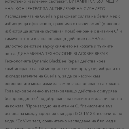
естествено извлечени съставки². ВИТАМИН C¹, БЯЛ МЕД И
AHA: КОНЦЕНТРАТ ЗА АКТИВИРАНЕ НА СИЯНИЕТО
Изследванията на Guerlain разкриват силата на белия мед с
избистряща ефикасност, сравнима с ниацинамид³ (еталонна
избистряща активна съставка). Комбиниран е с витамин C¹ и
химическото и възстановяващо действие на AHA за
цялостно действие върху сиянието на кожата и тъмните
петна. ДИНАМИЧНА ТЕХНОЛОГИЯ BLACKBEE REPAIR
Технологията Dynamic BlackBee Repair действа чрез
комбиниране на най-мощните пчелни продукти, избрани от
изследователите на Guerlain, за да се насочи към
естествените механизми за самовъзстановяване на кожата.
Това едновременно възстановяващо действие осигурява
безпрецедентно⁴ подобряване на сиянието и еластичността
на кожата. ¹Производно на витамин С. ²Изчисление въз
основа на международния стандарт ISO 16128, включително
вода. ³Ex Vivo тест, сравнително изследване на бял мед и
ниациамид при 0,1% всеки, върху синтеза и разпределението