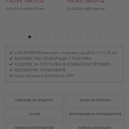
/
349,12 лв.
/
389,01 лв.
178,50 €
198,90 €
Промо цена
Промо цена
П
/
410,72 лв.
/
457,66 лв.
210,00 €
234,00 €
2 БЕЗПЛАТНИ мостри с поръчки над 60 € / 117.35 лв.
МНОЖЕСТВО ПОДАРЪЦИ С ПОКУПКА
КОДОВЕ ЗА ОТСТЪПКА В КЛИЕНТСКИ ПРОФИЛ
БЕЗПЛАТНО ОПАКОВАНЕ
Още отсъпки в DOUGLAS APP
ОПИСАНИЕ НА ПРОДУКТА
НАЧИН НА УПОТРЕБА
СЪСТАВ
ИНФОРМАЦИЯ ЗА ПРОИЗВОДИТЕЛЯ
ОЦЕНКА НА ПОТРЕБИТЕЛИ
КУПИ НА ИЗПЛАЩАНЕ