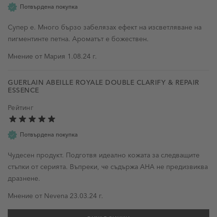
Потвърдена покупка
Супер е. Много бързо забелязах ефект на изсветляване на
пигментинте петна. Ароматът е божествен.
1 август 2024 г.
Мнение от
Мария
1.08.24 г.
GUERLAIN ABEILLE ROYALE DOUBLE CLARIFY & REPAIR
ESSENCE
Рейтинг
Потвърдена покупка
Чудесен продукт. Подготвя идеално кожата за следващите
стъпки от серията. Въпреки, че съдържа AHA не предизвиква
дразнене.
23 март 2024 г.
Мнение от
Nevena
23.03.24 г.