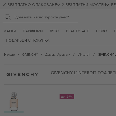
Прескачане към съдържанието
БЕЗПЛАТНО ОПАКОВАНЕ
2 БЕЗПЛАТНИ МОСТРИ
БЕ
Skip to main content
Търсене в сайта
МАРКИ
ПАРФЮМИ
ЛЯТО
BEAUTY SALE
НОВО
ПОДАРЪЦИ С ПОКУПКА
Начало
/
GIVENCHY
/
Дамски Аромати
/
L`Interdit
/
GIVENCHY L'
GIVENCHY L'INTERDIT ТОАЛЕТ
View larger image
до
-29%