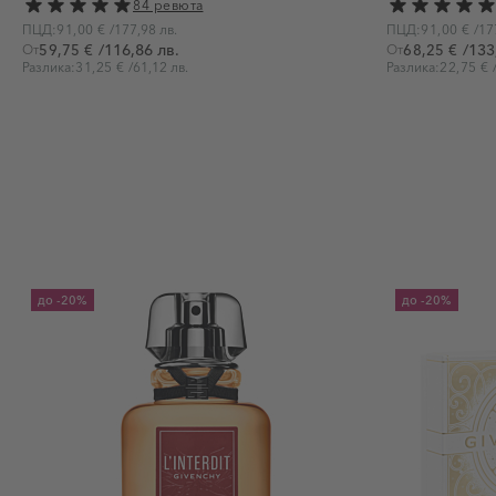
84 ревюта
ПЦД:
91,00 €
/
177,98 лв.
ПЦД:
91,00 €
/
17
/
116,86 лв.
/
133
От
59,75 €
От
68,25 €
Разлика:
31,25 €
/
61,12 лв.
Разлика:
22,75 €
до
-20%
до
-20%