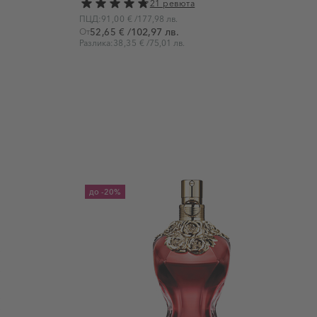
21 ревюта
ПЦД:
91,00 €
/
177,98 лв.
/
102,97 лв.
От
52,65 €
Разлика:
38,35 €
/
75,01 лв.
до
-20%