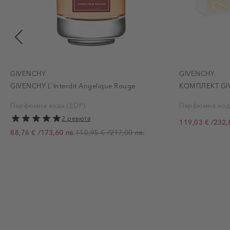
GIVENCHY
GIVENCHY
GIVENCHY L'Interdit Angelique Rouge
КОМПЛЕКТ GIVE
Парфюмна вода (EDP)
Парфюмна вод
2 ревюта
/
232,
119,03 €
Промо цена
/
173,60 лв.
/
217,00 лв.
88,76 €
110,95 €
Промо цена