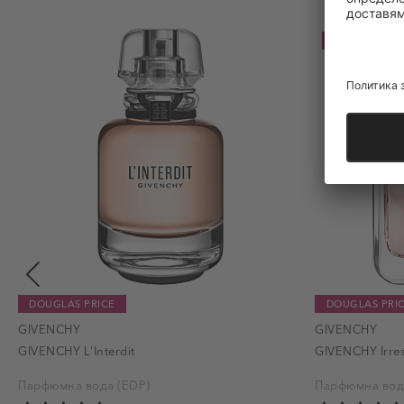
до
-20%
DOUGLAS PRICE
DOUGLAS PRI
GIVENCHY
GIVENCHY
GIVENCHY L'Interdit
GIVENCHY Irres
Парфюмна вода (EDP)
Парфюмна вод