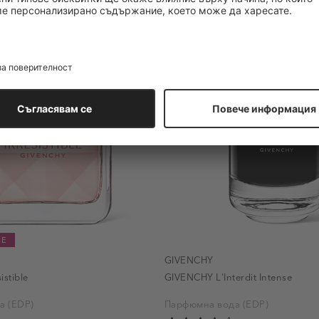
CE
GIVENCHY
istible
GIVENCHY L'Interdit Intense
а (EDP)
Парфюмна вода (EDP)