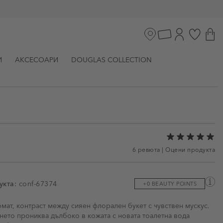
И
АКСЕСОАРИ
DOUGLAS COLLECTION
6 ревюта
|
Оцени продукта
укта:
conf-67374
+0 BEAUTY POINTS
ми
мат, контраст между сияен флорален букет с чувствен мускус.
нето прониква дълбоко в кожата с новата тоалетна вода