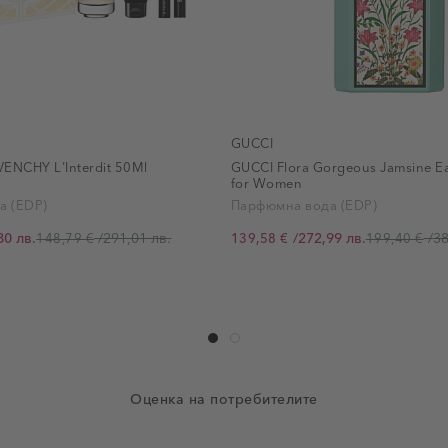
GUCCI
NCHY L'Interdit 50Ml
GUCCI Flora Gorgeous Jamsine E
for Women
а (EDP)
Парфюмна вода (EDP)
80 лв.
/
291,01 лв.
/
272,99 лв.
/
38
148,79 €
139,58 €
199,40 €
Промо цена
Оценка на потребителите