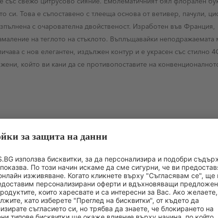
ette със свежо цитрусово сияние. Емблематичният бял флорален бу
о си. Това е съпоставено с тлееща основа от ветивер, пачули, цис
изпълнена с очарователна двойственост. Изработен във Франция,
% намаление на теглото на стъклото. Въплъщавайки неподражаемата
личава с нов елегантен, издължен контур и е украсен със стилно 4
за жени, който ви кани да се противопоставите на конвенционалнот
ЧЕСТО КУПУВАНИ ЗАЕДНО