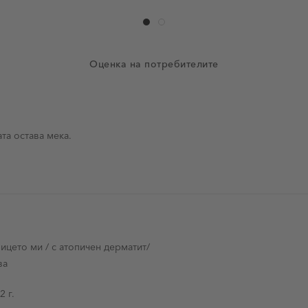
Оценка на потребителите
та остава мека.
ицето ми / с атопичен дерматит/
ва
ември 2022 г.
2 г.