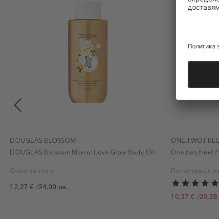
DOUGLAS BLOSSOM
ONE.TWO.FRE
DOUGLAS Blossom Monoi Love Glow Body Oil
One.two.free! 
Олио за тяло
Почистваща п
/
24,00 лв.
12,27 €
/
20,28 
10,37 €
Промо цена