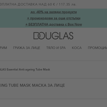
ЗПЛАТНА ДОСТАВКА НАД 60 € / 117.35 лв.
до -40% на хиляди продукти
+ промокодове за още отстъпки
+ БЕЗПЛАТНА доставка с Box Now
ГРИМ
ГРИЖА ЗА ЛИЦЕ
ТЯЛО И SPA
КОСА
ПРОМОЦИ
AS Essential Anti-ageing Tube Mask
EING TUBE MASK МАСКА ЗА ЛИЦЕ