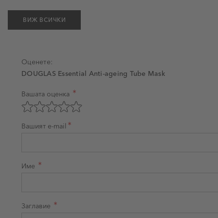
ВИЖ ВСИЧКИ
Оценете:
DOUGLAS Essential Anti-ageing Tube Mask
Вашата оценка
Оценка на продукт
Оценете с 1 звезда от 5
Оценете с 2 звезди от 5
Оценете с 3 звезди от 5
Оценете с 4 звезди от 5
Оценете с 5 звезди от 5
Вашият e-mail
Име
Заглавие