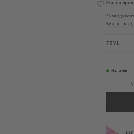
Код на прод
Добави в люби
За млада кож
Виж пълното 
75ML
Наличен
С