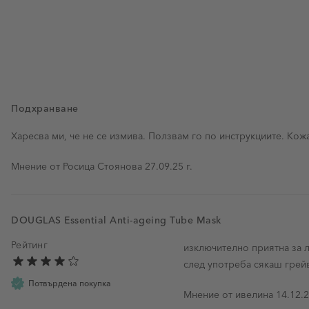
Подхранване
Харесва ми, че не се измива. Ползвам го по инструкциите. Кожа
27 септември 2025 г.
Мнение от
Росица Стоянова
27.09.25 г.
DOUGLAS Essential Anti-ageing Tube Mask
Рейтинг
изключително приятна за л
след употреба сякаш грей
Потвърдена покупка
14 дек
Мнение от
ивелина
14.12.2