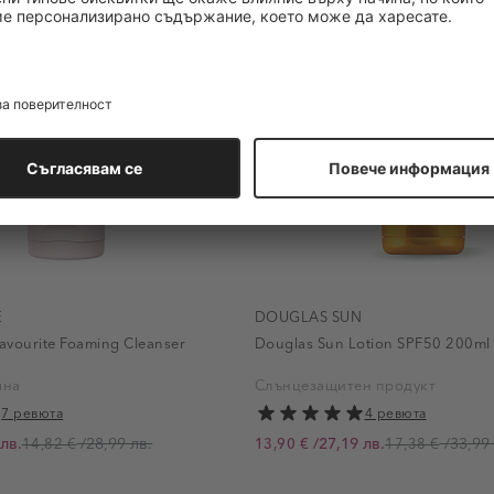
E
DOUGLAS SUN
Favourite Foaming Cleanser
Douglas Sun Lotion SPF50 200ml
яна
Слънцезащитен продукт
7 ревюта
4 ревюта
лв.
/
28,99 лв.
/
27,19 лв.
/
33,99 
14,82 €
13,90 €
17,38 €
Промо цена