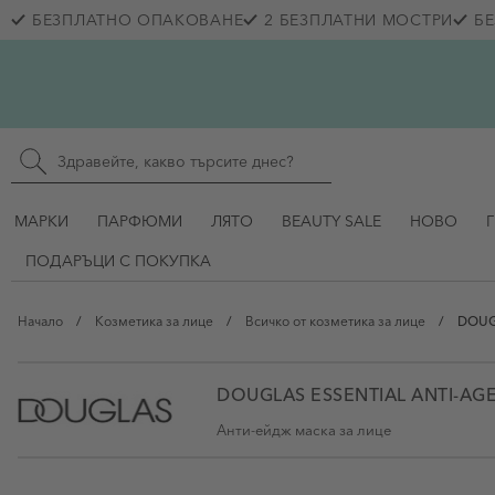
Прескачане към съдържанието
БЕЗПЛАТНО ОПАКОВАНЕ
2 БЕЗПЛАТНИ МОСТРИ
БЕ
Skip to main content
Търсене в сайта
МАРКИ
ПАРФЮМИ
ЛЯТО
BEAUTY SALE
НОВО
ПОДАРЪЦИ С ПОКУПКА
Начало
/
Козметика за лице
/
Всичко от козметика за лице
/
DOUGL
DOUGLAS ESSENTIAL ANTI-AG
Анти-ейдж маска за лице