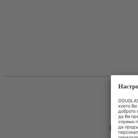
до
-30%