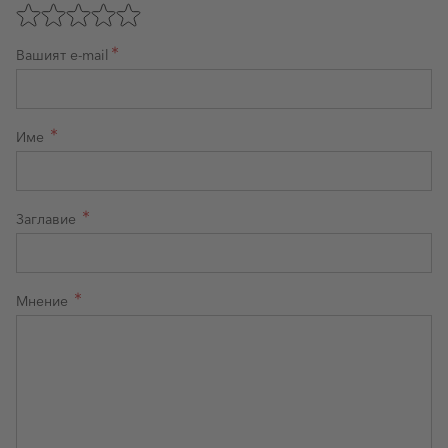
Оценете с 1 звезда от 5
Оценете с 2 звезди от 5
Оценете с 3 звезди от 5
Оценете с 4 звезди от 5
Оценете с 5 звезди от 5
Вашият e-mail
Име
Заглавие
Мнение