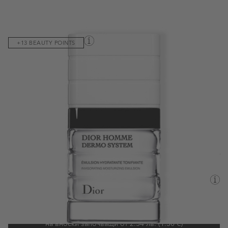
Код на продукта:
004664
+13 BEAUTY POINTS
Хидратира, матира кожата и моментално прави по-фина
текстурата ?.
Виж пълното описание
65,60 €
/128,30 лв.
82,00 €
/160,38 лв.
50ML
Валутен курс: 1 EUR = 1.95583 BGN
Наличен
Информация за доставка
Срок за доставка:
вторник, 11 август - сряда, 12 август
Купи с
на вноски започващи от 2.54 лв. (1.30 €)