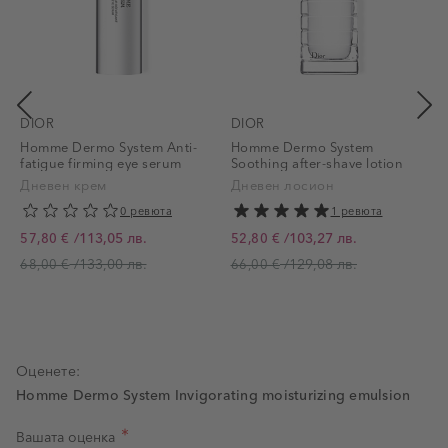
DIOR
DIOR
Homme Dermo System Anti-
Homme Dermo System
fatigue firming eye serum
Soothing after-shave lotion
Дневен крем
Дневен лосион
0 ревюта
1 ревюта
/
113,05 лв.
/
103,27 лв.
57,80 €
52,80 €
Промо цена
Промо цена
/
133,00 лв.
/
129,08 лв.
68,00 €
66,00 €
Оценете:
Homme Dermo System Invigorating moisturizing emulsion
Вашата оценка
Оценка на продукт