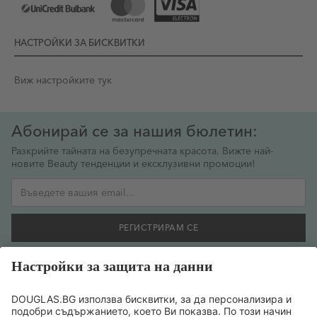
НАСТРОЙКИ ЗА БИСКВИТКИ
Виж настройките тук
Абонирай се за нашия бюлетин:
Разкрийте тайната на безупречната красота. Вижте най-
новите Beauty тенденции и ексклузивни промоции!
Имейл адрес
РЕГИСТРИРАМ СЕ
Желая да се регистрирам за бюлетин и съм съгласен
предоставената от мен информация да се обработва
съобразно
политиката за поверителност на данните
.