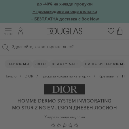
Прескачане към съдържанието
до -40% на хиляди продукти
Skip to main content
+ промокодове за още отстъпки
+ БЕЗПЛАТНА доставка с Box Now
Меню
Търсене в сайта
ПАРФЮМИ
ЛЯТО
BEAUTY SALE
НИШОВИ ПАРФЮМИ
Начало
/
DIOR
/
Грижа за кожата по категории
/
Кремове
/
Hom
HOMME DERMO SYSTEM INVIGORATING
MOISTURIZING EMULSION ДНЕВЕН ЛОСИОН
Хидратираща емулсия