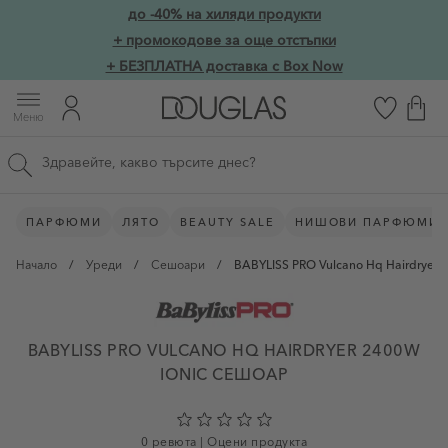
Прескачане към съдържанието
до -40% на хиляди продукти
Skip to main content
+ промокодове за още отстъпки
+ БЕЗПЛАТНА доставка с Box Now
Меню
Търсене в сайта
ПАРФЮМИ
ЛЯТО
BEAUTY SALE
НИШОВИ ПАРФЮМИ
Начало
/
Уреди
/
Сешоари
/
BABYLISS PRO Vulcano Hq Hairdryer 
BABYLISS PRO VULCANO HQ HAIRDRYER 2400W
IONIC СЕШОАР
0 ревюта
|
Оцени продукта