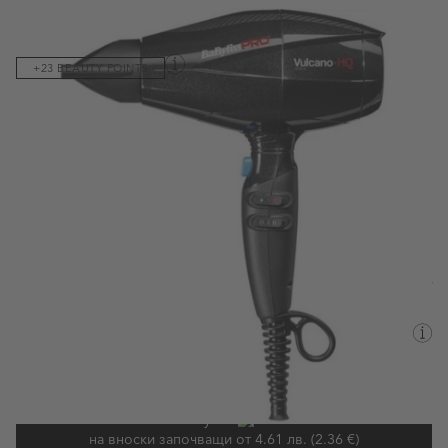
Код на продукта:
082805
+23 BEAUTY POINTS
Позволява бързо и ефективно сушене на косата и помага за
достигане на по-голям обем на прическата.
Виж пълното описание
119,00 €
/232,74 лв.
Валутен курс: 1 EUR = 1.95583 BGN
Наличен
Информация за доставка
Срок за доставка:
понеделник, 10 август - вторник, 11
август
Купи с
на вноски започващи от 4.61 лв. (2.36 €)