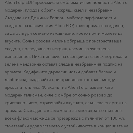
Alien Pulp EDP преосмисля емблематичния подпис на Alien с
модерен, плодов обрат - искрящ, смел и незабравим.
Създаден от Доминик Ропион, майстор парфюмерист и
създател на класическия Alien EDP, този аромат е създаден,
за да осигури сетивно изживяване, което почти можете да
вкусите. Сочна розова малина обгръща с пристрастяваща
сладост, последвана от искрящ жасмин за чувствена
женственост. Пикантен вкус на есенции от сладък портокал и
зелена мандарина оставят следа в незбравимия подпис на
аромата. Кадифените дървесни нотки добавят баланс и
дълбочина, създавайки пристрастяващ контраст между
яркост и топлина. Флаконът на Alien Pulp, изваян като
модерен талисман, сияе с омбре от сочно розово до
кристално чисто, отразявайки вкусната, слънчева енергия на
аромата. Създаден с възможност за многократно пълнене,
всеки флакон може да се презарежда с пълнител от 100 мл,
съчетавайки удоволствието с устойчивостта в концепцията на