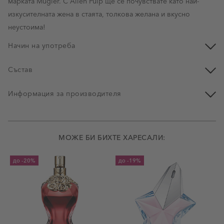
марката Mugler. С Alien Pulp ще се почувствате като най-
изкусителната жена в стаята, толкова желана и вкусно
неустоима!
Начин на употреба
Състав
Информация за производителя
МОЖЕ БИ БИХТЕ ХАРЕСАЛИ:
до
-20%
до
-19%