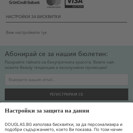
НАСТРОЙКИ ЗА БИСКВИТКИ
Виж настройките тук
Абонирай се за нашия бюлетин:
Разкрийте тайната на безупречната красота. Вижте най-
новите Beauty тенденции и ексклузивни промоции!
Имейл адрес
РЕГИСТРИРАМ СЕ
Желая да се регистрирам за бюлетин и съм съгласен
предоставената от мен информация да се обработва
съобразно
политиката за поверителност на данните
.