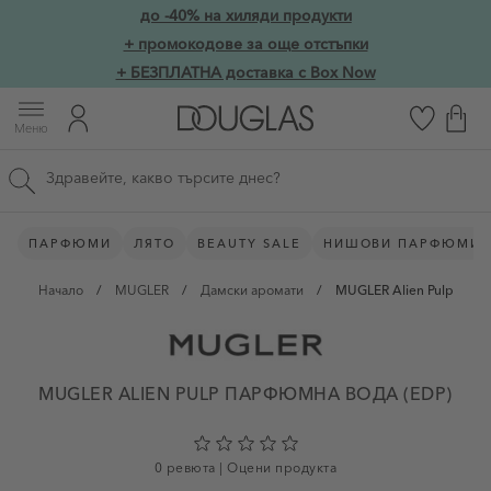
Прескачане към съдържанието
до -40% на хиляди продукти
Skip to main content
+ промокодове за още отстъпки
+ БЕЗПЛАТНА доставка с Box Now
Меню
Търсене в сайта
ПАРФЮМИ
ЛЯТО
BEAUTY SALE
НИШОВИ ПАРФЮМИ
Начало
/
MUGLER
/
Дамски аромати
/
MUGLER Alien Pulp
MUGLER ALIEN PULP ПАРФЮМНА ВОДА (EDP)
0 ревюта
|
Оцени продукта