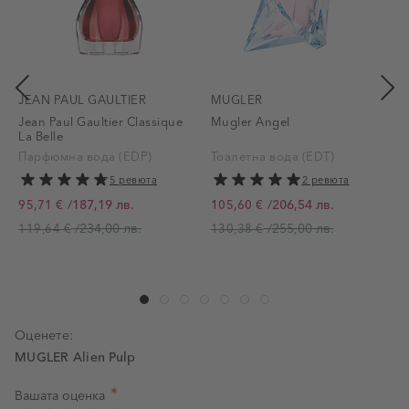
JEAN PAUL GAULTIER
MUGLER
Jean Paul Gaultier Classique
Mugler Angel
La Belle
S
Парфюмна вода (EDP)
Тоалетна вода (EDT)
5 ревюта
2 ревюта
/
187,19 лв.
/
206,54 лв.
95,71 €
105,60 €
Промо цена
Промо цена
/
234,00 лв.
/
255,00 лв.
119,64 €
130,38 €
Р
Оценете:
MUGLER Alien Pulp
Вашата оценка
Оценка на продукт