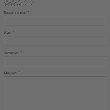
Оценете с 1 звезда от 5
Оценете с 2 звезди от 5
Оценете с 3 звезди от 5
Оценете с 4 звезди от 5
Оценете с 5 звезди от 5
Вашият e-mail
Име
Заглавие
Мнение