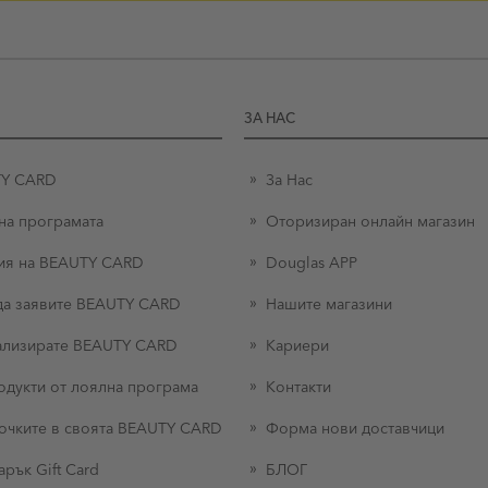
ЗА НАС
TY CARD
За Нас
на програмата
Оторизиран онлайн магазин
ия на BEAUTY CARD
Douglas APP
 да заявите BEAUTY CARD
Нашите магазини
тализирате BEAUTY CARD
Кариери
родукти от лоялна програма
Контакти
очките в своята BEAUTY CARD
Форма нови доставчици
арък Gift Card
БЛОГ