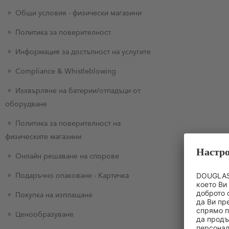
Общи условия - физически магазини
Политика за поверителност
Информация за достъпност на услугите
Compliance & Whistleblowing
Изхвърляне на батерии/отпадъци от
оборудване
Политика за поверителност на
физическите магазини
Онлайн решаване на спорове
Подаръчно опаковане - Картичка
Покупка на изплащане
Ценообразуване