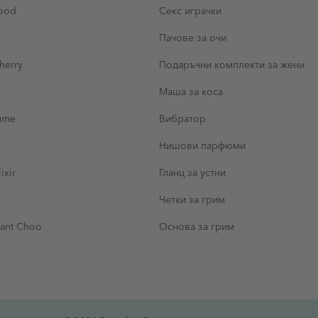
wood
Секс играчки
Пачове за очи
herry
Подаръчни комплекти за жени
Маша за коса
fume
Вибратор
Нишови парфюми
ixir
Гланц за устни
Четки за грим
ant Choo
Основа за грим