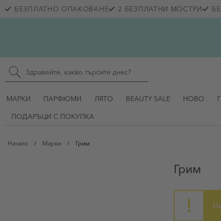
Прескачане към съдържанието
БЕЗПЛАТНО ОПАКОВАНЕ
2 БЕЗПЛАТНИ МОСТРИ
БЕ
Skip to main content
Търсене в сайта
МАРКИ
ПАРФЮМИ
ЛЯТО
BEAUTY SALE
НОВО
ПОДАРЪЦИ С ПОКУПКА
Начало
/
Марки
/
Грим
Грим
Н