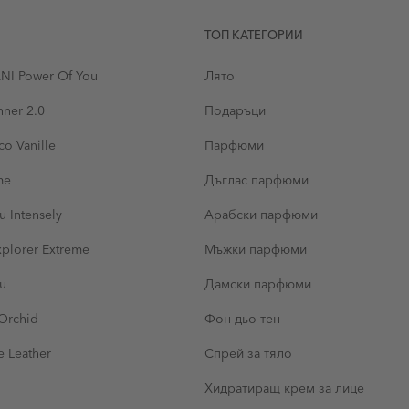
ТОП КАТЕГОРИИ
I Power Of You
Лято
nner 2.0
Подаръци
o Vanille
Парфюми
me
Дъглас парфюми
u Intensely
Арабски парфюми
lorer Extreme
Мъжки парфюми
ou
Дамски парфюми
Orchid
Фон дьо тен
 Leather
Спрей за тяло
Хидратиращ крем за лице