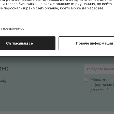
ин:
Имейл адрес
Желая да се 
auty
информация 
данните
.