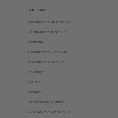
ТОП ТЕМИ
Премахване на мазоли
Aзелаинова киселина
Пептиди
Салицилова киселина
Гликолова киселина
Бакучиол
Гуа Ша
Ретинол
Торбички под очите
Ензимен пилинг за лице