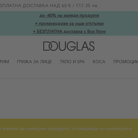
ЗПЛАТНА ДОСТАВКА НАД 60 € / 117.35 лв.
до -40% на хиляди продукти
+ промокодове за още отстъпки
+ БЕЗПЛАТНА доставка с Box Now
ГРИМ
ГРИЖА ЗА ЛИЦЕ
ТЯЛО И SPA
КОСА
ПРОМОЦИ
е можем да намерим продукти, отговарящи на селекцията.