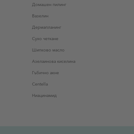
Домашен пилинг
Вазелин
Дермапланинг
Сухо четкане
Шипково масло
Aзелаинова киселина
Гъбично акне
Centella
Ниацинамид