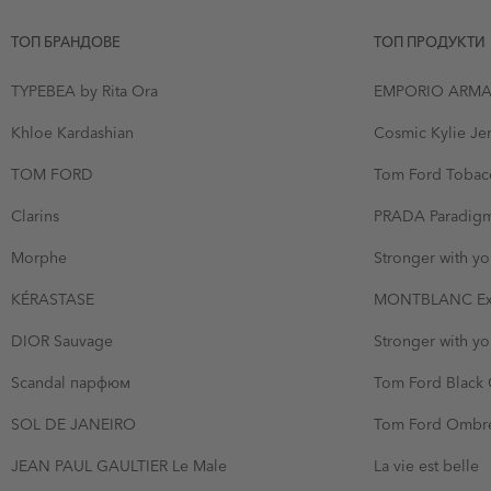
ТОП БРАНДОВЕ
ТОП ПРОДУКТИ
TYPEBEA by Rita Ora
EMPORIO ARMAN
Khloe Kardashian
Cosmic Kylie Je
TOM FORD
Tom Ford Tobacc
Clarins
PRADA Paradig
Morphe
Stronger with yo
KÉRASTASE
MONTBLANC Exp
DIOR Sauvage
Stronger with y
Scandal парфюм
Tom Ford Black 
SOL DE JANEIRO
Tom Ford Ombre
JEAN PAUL GAULTIER Le Male
La vie est belle