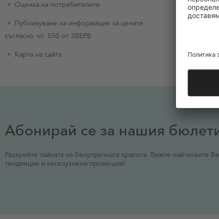
Оценка на потребителите
Публикуване на информация за цените
съгласно чл. 55б от ЗВЕРБ
Карта на сайта
Абонирай се за нашия бюлет
Разкрийте тайната на безупречната красота. Вижте най-новите Be
тенденции и ексклузивни промоции!