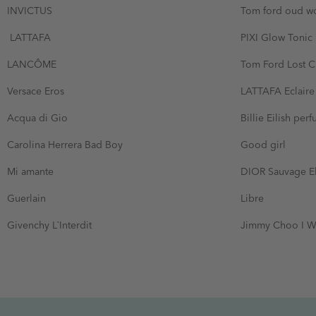
INVICTUS
Tom ford oud 
LATTAFA
PIXI Glow Tonic
LANCÔME
Tom Ford Lost C
Versace Eros
LATTAFA Eclaire
Acqua di Gio
Billie Eilish per
Carolina Herrera Bad Boy
Good girl
Mi amante
DIOR Sauvage El
Guerlain
Libre
Givenchy L`Interdit
Jimmy Choo I W