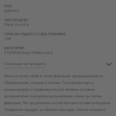
ПОЛ:
ДАМСКИ
ТИП ПРОДУКТ:
ПЯНА ЗА КОСА
СРОК НА ГОДНОСТ СЛЕД ОТВАРЯНЕ:
12М
КАТЕГОРИЯ:
СТИЛИЗИРАЩА ГРИЖА КОСА
Описание на продукта
Пяна за супер обем и силна фиксация, предназначена за
обемни визии, опашки и плитки. Този мощен мус е
концентриран с повдигащи косата активни съставки,
допълнителен осигурява допълнителен обем със силна
фиксация, без да утежнява косата или да я оставя втвърдена.
Перфектен продукт за обемни сешоари, плътни опашки и