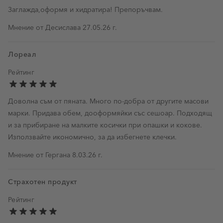
Заглажда,оформя и хидратира! Препоръчвам.
27 май 2026 г.
Мнение от
Десислава
27.05.26 г.
Лореал
Рейтинг
Доволна съм от пяната. Много по-добра от другите масови
марки. Придава обем, дооформяйки със сешоар. Подходящ
и за прибиране на малките косички при опашки и кокове.
Използвайте икономично, за да избегнете клечки.
8 март 2026 г.
Мнение от
Гергана
8.03.26 г.
Страхотен продукт
Рейтинг