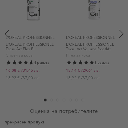
L`OREAL PROFESSIONNEL
L`OREAL PROFESSIONNEL
L`OREAL PROFFESSIONEL
L`OREAL PROFFESSIONEL
Tecni.Art Flex Pli
Tecni.Art Volume Rootlift
T
Спрей за коса
Пяна за коса
4 ревюта
5 ревюта
П
/
31,45 лв.
/
29,61 лв.
16,08 €
15,14 €
Промо цена
Промо цена
/
37,00 лв.
/
37,00 лв.
18,92 €
18,92 €
Оценка на потребителите
прекрасен продукт