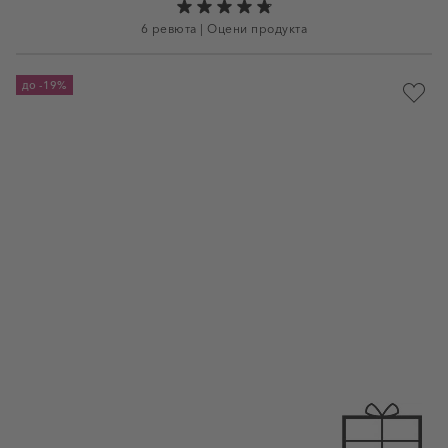
6 ревюта
|
Оцени продукта
до
-19%
Доба