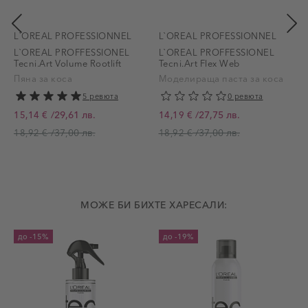
L`OREAL PROFESSIONNEL
L`OREAL PROFESSIONNEL
L`OREAL PROFFESSIONEL
L`OREAL PROFFESSIONEL
Tecni.Art Volume Rootlift
Tecni.Art Flex Web
Пяна за коса
Моделираща паста за коса
5 ревюта
0 ревюта
/
29,61 лв.
/
27,75 лв.
15,14 €
14,19 €
Промо цена
Промо цена
/
37,00 лв.
/
37,00 лв.
18,92 €
18,92 €
МОЖЕ БИ БИХТЕ ХАРЕСАЛИ:
до
-15%
до
-19%