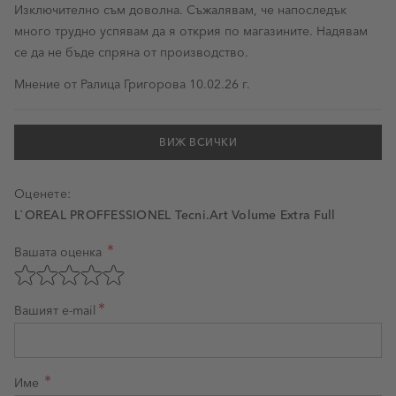
Изключително съм доволна. Съжалявам, че напоследък
много трудно успявам да я открия по магазините. Надявам
се да не бъде спряна от производство.
10 февруари 2026 г.
Мнение от
Ралица Григорова
10.02.26 г.
ВИЖ ВСИЧКИ
Оценете:
L`OREAL PROFFESSIONEL Tecni.Art Volume Extra Full
Вашата оценка
Оценка на продукт
Оценете с 1 звезда от 5
Оценете с 2 звезди от 5
Оценете с 3 звезди от 5
Оценете с 4 звезди от 5
Оценете с 5 звезди от 5
Вашият e-mail
Име