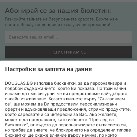
Абонирай се за нашия бюлетин:
Разкрийте тайната на безупречната красота. Вижте най-
новите Beauty тенденции и ексклузивни промоции!
Имейл адрес
РЕГИСТРИРАМ СЕ
Желая да се регистрирам за бюлетин и съм съгласен
предоставената от мен информация да се обработва
съобразно
политиката за поверителност на данните
.
ТОП БРАНДОВЕ
ТОП ПРОДУКТИ