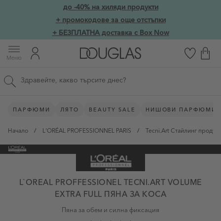
Прескачане към съдържанието
до -40% на хиляди продукти
Skip to main content
+ промокодове за още отстъпки
+ БЕЗПЛАТНА доставка с Box Now
Меню
Търсене в сайта
ПАРФЮМИ
ЛЯТО
BEAUTY SALE
НИШОВИ ПАРФЮМИ
Начало
/
L'ORÉAL PROFESSIONNEL PARIS
/
Tecni.Art Стайлинг продук
L`OREAL PROFFESSIONEL TECNI.ART VOLUME
EXTRA FULL ПЯНА ЗА КОСА
Пяна за обем и силна фиксация