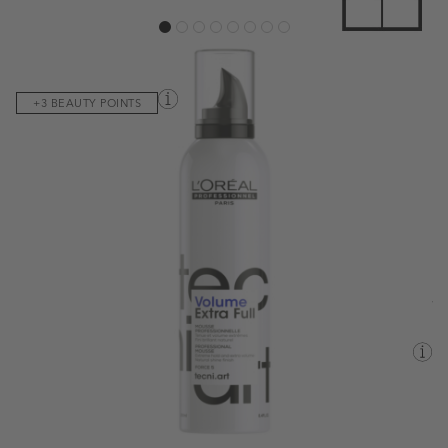
View larger image
View larger image
View larger image
View larger image
View larger image
View larger image
View larger image
View larger image
Код на продукта:
059452
+3 BEAUTY POINTS
Пяна за обем и силна фиксация.
Виж пълното описание
15,14 €
/29,61 лв.
18,92 €
/37,00 лв.
250ML
Валутен курс: 1 EUR = 1.95583 BGN
Наличен
Информация за доставка
Срок за доставка:
вторник, 11 август - сряда, 12 август