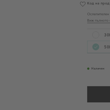
Код на прод
Добави в люби
Ослепителен и
Виж пълното 
30
Вместимост
50
Наличен