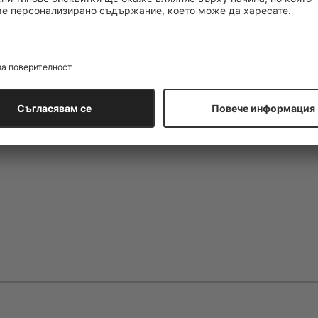
мандарина преминават в цъвтяща плодова женственост в сърцето 
иланг-иланг. Ванилия, мускус, сандалово дърво и ценно пачули се