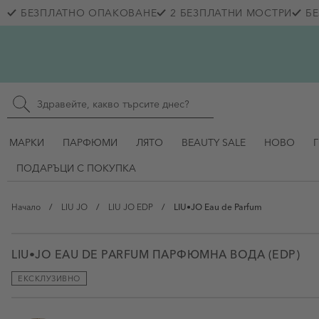
Прескачане към съдържанието
БЕЗПЛАТНО ОПАКОВАНЕ
2 БЕЗПЛАТНИ МОСТРИ
БЕ
Skip to main content
Търсене в сайта
МАРКИ
ПАРФЮМИ
ЛЯТО
BEAUTY SALE
НОВО
ПОДАРЪЦИ С ПОКУПКА
Начало
/
LIU JO
/
LIU JO EDP
/
LIU•JO Eau de Parfum
LIU•JO EAU DE PARFUM ПАРФЮМНА ВОДА (EDP)
ЕКСКЛУЗИВНО