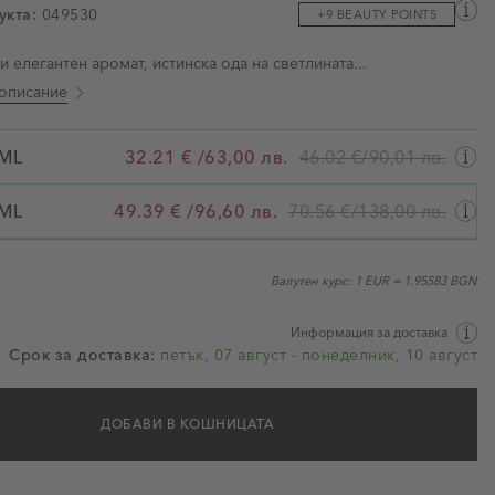
укта:
049530
+9 BEAUTY POINTS
ми
 елегантен аромат, истинска ода на светлината...
описание
ML
32.21 €
/
63,00 лв.
46.02 €
/
90,01 лв.
50ML
ML
49.39 €
/
96,60 лв.
70.56 €
/
138,00 лв.
Валутен курс: 1 EUR = 1.95583 BGN
Информация за доставка
Срок за доставка:
петък, 07 август - понеделник, 10 август
ДОБАВИ В КОШНИЦАТА