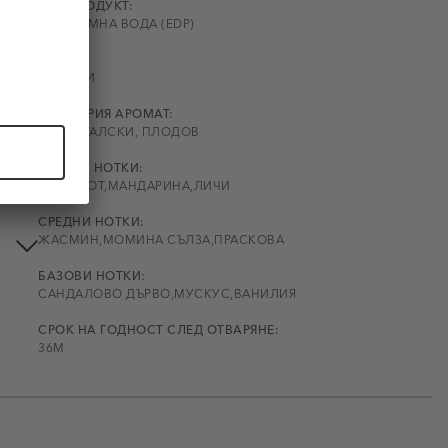
ТИП ПРОДУКТ:
ПАРФЮМНА ВОДА (EDP)
на
ПОЛ:
ДАМСКИ
КАТЕГОРИЯ АРОМАТ:
ОРИЕНТАЛСКИ, ПЛОДОВ
ВРЪХНИ НОТКИ:
БЕРГАМОТ,МАНДАРИНА,ЛИЧИ
СРЕДНИ НОТКИ:
ЖАСМИН,МОМИНА СЪЛЗА,ПРАСКОВА
БАЗОВИ НОТКИ:
САНДАЛОВО ДЪРВО,МУСКУС,ВАНИЛИЯ
СРОК НА ГОДНОСТ СЛЕД ОТВАРЯНЕ:
36М