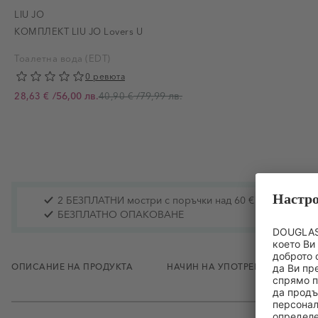
LIU JO
КОМПЛЕКТ LIU JO Lovers U
Тоалетна вода (EDT)
0 ревюта
/
56,00 лв.
/
79,99 лв.
28,63 €
40,90 €
Промо цена
2 БЕЗПЛАТНИ мостри с поръчки над 60 € / 117.35 лв.
БЕЗПЛАТНО ОПАКОВАНЕ
ОПИСАНИЕ НА ПРОДУКТА
НАЧИН НА УПОТРЕБА
СЪ