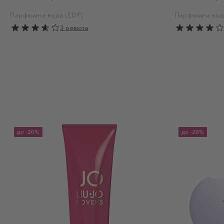
Парфюмна вода (EDP)
Парфюмна вод
3 ревюта
до
-20%
до
-20%