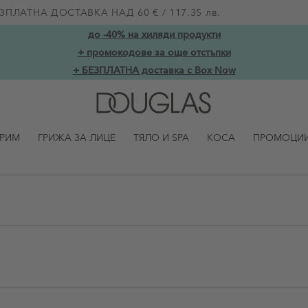
ЗПЛАТНА ДОСТАВКА НАД 60 € / 117.35 лв.
до -40% на хиляди продукти
+ промокодове за още отстъпки
+ БЕЗПЛАТНА доставка с Box Now
ГРИМ
ГРИЖА ЗА ЛИЦЕ
ТЯЛО И SPA
КОСА
ПРОМОЦИ