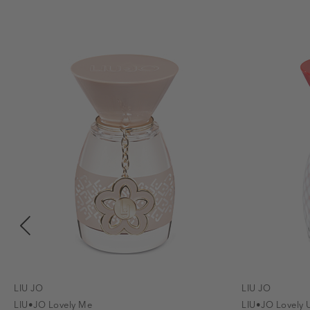
LIU JO
LIU JO
LIU•JO Lovely Me
LIU•JO Lovely 