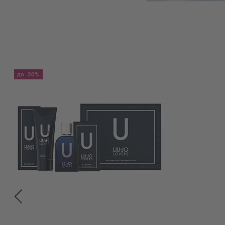
до
-30%