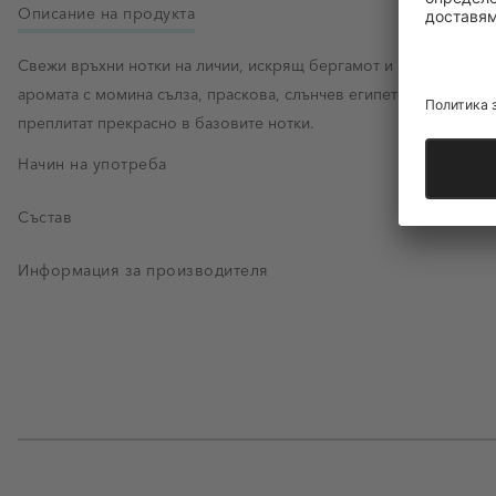
Описание на продукта
Свежи връхни нотки на личии, искрящ бергамот и италианска 
аромата с момина сълза, праскова, слънчев египетски жасмин и 
преплитат прекрасно в базовите нотки.
Начин на употреба
Състав
Информация за производителя