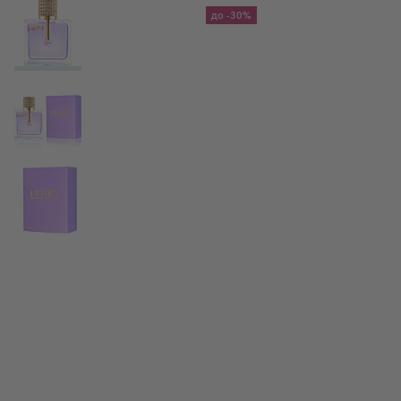
View larger image
до
-30%
View larger image
View larger image