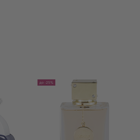
до
-25%