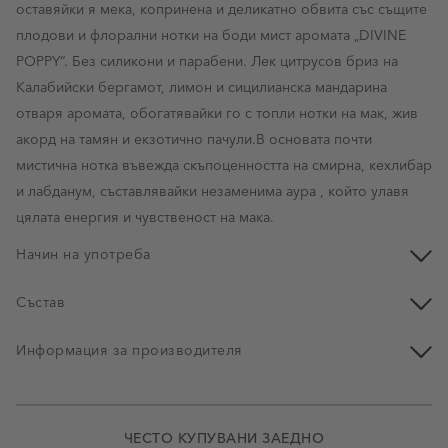
оставяйки я мека, копринена и деликатно обвита със същите
плодови и флорални нотки на боди мист аромата „DIVINE
POPPY“. Без силикони и парабени. Лек цитрусов бриз на
Калабийски бергамот, лимон и сицилианска мандарина
отваря аромата, обогатявайки го с топли нотки на мак, жив
акорд на тамян и екзотично пачули.В основата почти
мистична нотка въвежда скъпоценността на смирна, кехлибар
и лабданум, съставлявайки незаменима аура , който улавя
цялата енергия и чувственост на мака.
Начин на употреба
Състав
Информация за производителя
ЧЕСТО КУПУВАНИ ЗАЕДНО