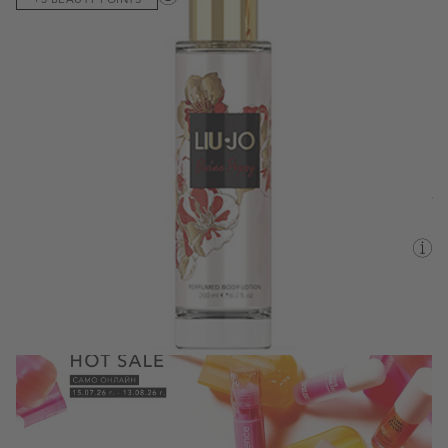
ЕЛЕГАНТНОСТ. ЧУВСТВЕНОСТ. ТОПЛИНА
Виж пълното описание
15,75 €
/30,80 лв.
22,50 €
/44,01 лв.
200ML
Валутен курс: 1 EUR = 1.95583 BGN
Наличен
Информация за доставка
Срок за доставка:
понеделник, 10 август - вторник, 11
август