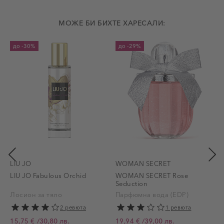
МОЖЕ БИ БИХТЕ ХАРЕСАЛИ:
до
-30%
до
-29%
LIU JO
WOMAN SECRET
LIU JO Fabulous Orchid
WOMAN SECRET Rose
Seduction
Лосион за тяло
Парфюмна вода (EDP)
2 ревюта
1 ревюта
/
30,80 лв.
/
39,00 лв.
15,75 €
19,94 €