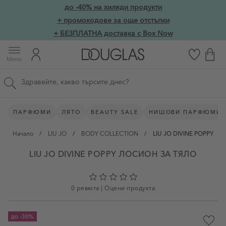
Прескачане към съдържанието
до -40% на хиляди продукти
Skip to main content
+ промокодове за още отстъпки
+ БЕЗПЛАТНА доставка с Box Now
Меню
Търсене в сайта
ПАРФЮМИ
ЛЯТО
BEAUTY SALE
НИШОВИ ПАРФЮМИ
Начало
/
LIU JO
/
BODY COLLECTION
/
LIU JO DIVINE POPPY
LIU JO DIVINE POPPY ЛОСИОН ЗА ТЯЛО
0 ревюта
|
Оцени продукта
до
-30%