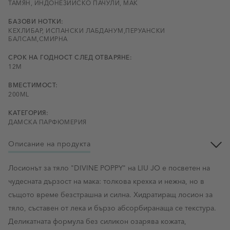
ТАМЯН, ИНДОНЕЗИЙСКО ПАЧУЛИ, МАК
БАЗОВИ НОТКИ:
КЕХЛИБАР, ИСПАНСКИ ЛАБДАНУМ,ПЕРУАНСКИ
БАЛСАМ,СМИРНА
СРОК НА ГОДНОСТ СЛЕД ОТВАРЯНЕ:
12М
ВМЕСТИМОСТ:
200ML
КАТЕГОРИЯ:
ДАМСКА ПАРФЮМЕРИЯ
Описание на продукта
Лосионът за тяло "DIVINE POPPY" на LIU JO е посветен на
чудесната дързост на мака: толкова крехка и нежна, но в
същото време безстрашна и силна. Хидратиращ лосион за
тяло, съставен от лека и бързо абсорбиранаща се текстура.
Деликатната формула без силикон озарява кожата,