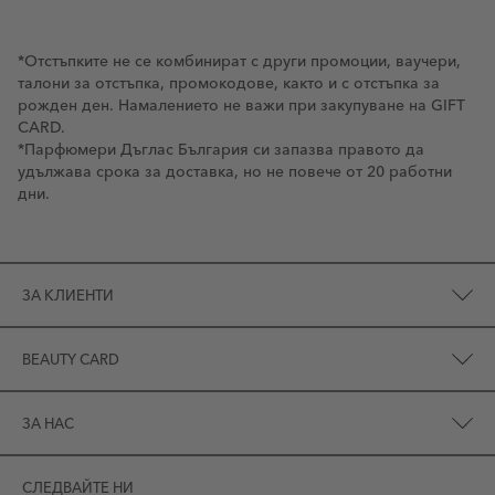
*Отстъпките не се комбинират с други промоции, ваучери,
талони за отстъпка, промокодове, както и с отстъпка за
рожден ден. Намалението не важи при закупуване на GIFT
CARD.
*Парфюмери Дъглас България си запазва правото да
удължава срока за доставка, но не повече от 20 работни
дни.
ЗА КЛИЕНТИ
BEAUTY CARD
ЗА НАС
СЛЕДВАЙТЕ НИ