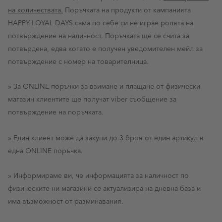
на количествата.
Поръчката на продукти от кампанията
HAPPY LOYAL DAYS сама по себе си не играе ролята на
потвърждение на наличност. Поръчката ще се счита за
потвърдена, едва когато е получен уведомителен мейл за
потвърждение с номер на товарителница.
» За ONLINE поръчки за взимане и плащане от физически
магазин клиентите ще получат viber съобщение за
потвърждение на поръчката.
» Един клиент може да закупи до 3 броя от един артикул в
една ONLINE поръчка.
» Информираме ви, че информацията за наличност по
физическите ни магазини се актуализира на дневна база и
има възможност от разминавания.