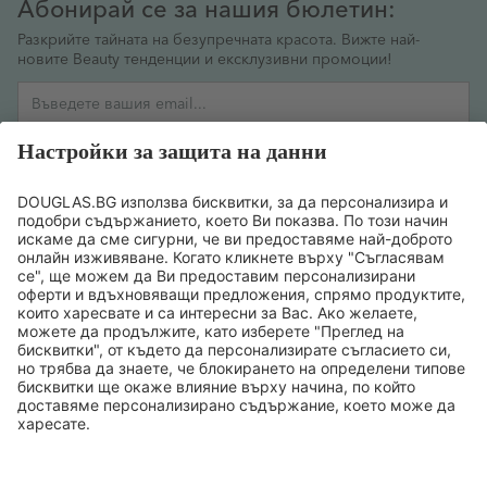
Абонирай се за нашия бюлетин:
Разкрийте тайната на безупречната красота. Вижте най-
новите Beauty тенденции и ексклузивни промоции!
Имейл адрес
РЕГИСТРИРАМ СЕ
Желая да се регистрирам за бюлетин и съм съгласен
предоставената от мен информация да се обработва
съобразно
политиката за поверителност на данните
.
ТОП БРАНДОВЕ
ТОП ПРОДУКТИ