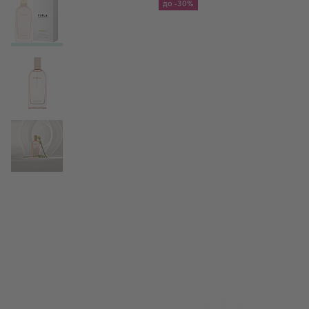
до
-30%
View larger image
View larger image