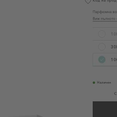
Код на прод
Добави в люби
Парфюмна во
Виж пълното 
10
Вместимост
30
10
Наличен
С