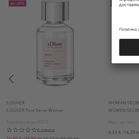
до
-29%
до
-25%
S.OLIVER
WOMAN SECR
S.OLIVER Pure Sense Woman
WOMEN'SECRET 
Тоалетна вода (EDT)
Мист за тяло
0 ревюта
/
16,35 л
8,36 €
Промо цена
/
39,90 лв.
/
56,99 лв.
20,40 €
29,14 €