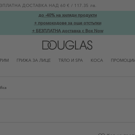
ЗПЛАТНА ДОСТАВКА НАД 60 € / 117.35 лв.
до -40% на хиляди продукти
+ промокодове за още отстъпки
+ БЕЗПЛАТНА доставка с Box Now
ГРИМ
ГРИЖА ЗА ЛИЦЕ
ТЯЛО И SPA
КОСА
ПРОМОЦИ
fica