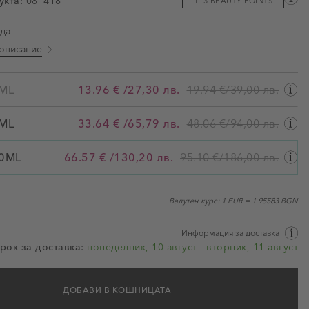
укта:
081418
+13 BEAUTY POINTS
ми
да
описание
ML
13.96 €
/
27,30 лв.
19.94 €
/
39,00 лв.
100ML
ML
33.64 €
/
65,79 лв.
48.06 €
/
94,00 лв.
0ML
66.57 €
/
130,20 лв.
95.10 €
/
186,00 лв.
Валутен курс: 1 EUR = 1.95583 BGN
Информация за доставка
рок за доставка:
понеделник, 10 август - вторник, 11 август
ДОБАВИ В КОШНИЦАТА