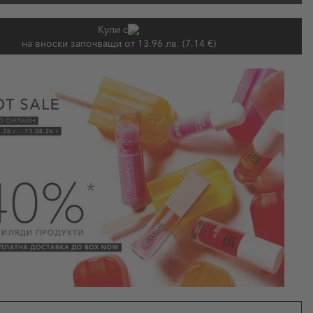
Купи с
на вноски започващи от 13.96 лв. (7.14 €)