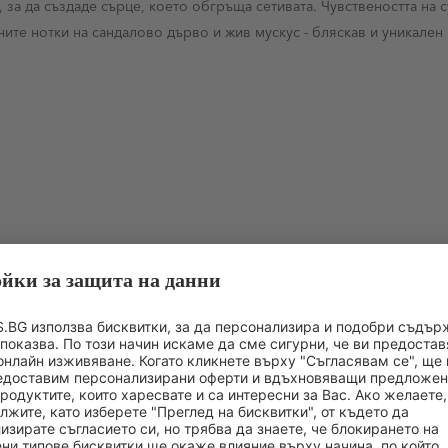
 за да създаде сърце, което обгръща сетивата. Чувствеността на с
ите нотки на сандалово дърво и жив мускус - бляскав и уникален
МОЖЕ БИ БИХТЕ ХАРЕСАЛИ: