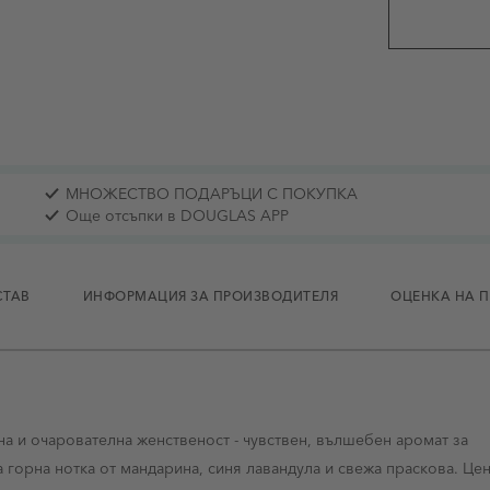
МНОЖЕСТВО ПОДАРЪЦИ С ПОКУПКА
Още отсъпки в DOUGLAS APP
СТАВ
ИНФОРМАЦИЯ ЗА ПРОИЗВОДИТЕЛЯ
ОЦЕНКА НА 
тна и очарователна женственост - чувствен, вълшебен аромат за
 горна нотка от мандарина, синя лавандула и свежа праскова. Це