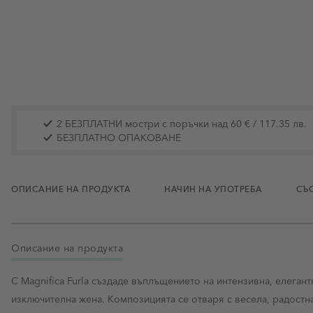
2 БЕЗПЛАТНИ мостри с поръчки над 60 € / 117.35 лв.
БЕЗПЛАТНО ОПАКОВАНЕ
ОПИСАНИЕ НА ПРОДУКТА
НАЧИН НА УПОТРЕБА
СЪ
Описание на продукта
С Magnifica Furla създаде въплъщението на интензивна, елеган
изключителна жена. Композицията се отваря с весела, радостна