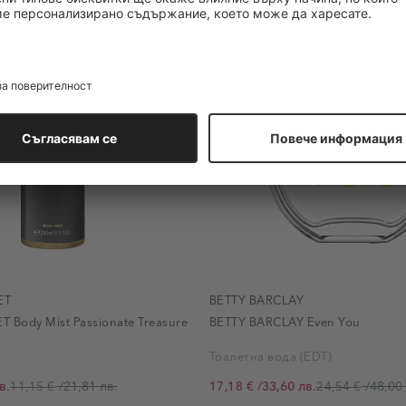
до
-29%
ET
BETTY BARCLAY
Body Mist Passionate Treasure
BETTY BARCLAY Even You
Тоалетна вода (EDT)
в.
/
21,81 лв.
/
33,60 лв.
/
48,00 
11,15 €
17,18 €
24,54 €
Промо цена