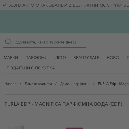
Прескачане към съдържанието
БЕЗПЛАТНО ОПАКОВАНЕ
2 БЕЗПЛАТНИ МОСТРИ
БЕ
Skip to main content
Търсене в сайта
МАРКИ
ПАРФЮМИ
ЛЯТО
BEAUTY SALE
НОВО
ПОДАРЪЦИ С ПОКУПКА
Начало
/
Дамски аромати
/
Дамски парфюми
/
FURLA Edp - Magni
FURLA EDP - MAGNIFICA ПАРФЮМНА ВОДА (EDP)
View larger image