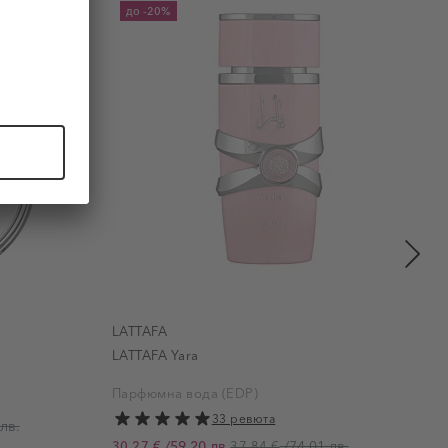
до
-20%
LATTAFA
LATTAFA Yara
Парфюмна вода (EDP)
33 ревюта
лв.
/
59,20 лв.
/
74,01 лв.
30,27 €
37,84 €