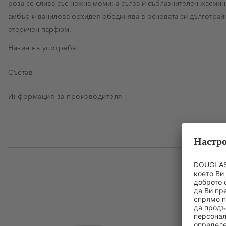
роза се слива със нежна момина сълза и съблазнителен жасмин,
амбър и ванилова орхидея обединява в основата си дълготрайн
етеричен парфюм.
Начин на употреба
Състав
Информация за производителя