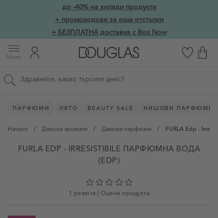
Прескачане към съдържанието
до -40% на хиляди продукти
Skip to main content
+ промокодове за още отстъпки
+ БЕЗПЛАТНА доставка с Box Now
Меню
Търсене в сайта
ПАРФЮМИ
ЛЯТО
BEAUTY SALE
НИШОВИ ПАРФЮМИ
Начало
/
Дамски аромати
/
Дамски парфюми
/
FURLA Edp - Irresist
FURLA EDP - IRRESISTIBILE ПАРФЮМНА ВОДА
(EDP)
1 ревюта
|
Оцени продукта