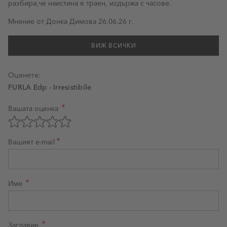
разбира,че наистина е траен, издържа с часове.
26 юни 2026 г.
Мнение от
Донка Димова
26.06.26 г.
ВИЖ ВСИЧКИ
Оценете:
FURLA Edp - Irresistibile
Вашата оценка
Оценка на продукт
Оценете с 1 звезда от 5
Оценете с 2 звезди от 5
Оценете с 3 звезди от 5
Оценете с 4 звезди от 5
Оценете с 5 звезди от 5
Вашият e-mail
Име
Заглавие