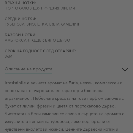
ВРЪХНИ НОТКИ:
ПОРТОКАЛОВ ЦВЯТ, ФРЕЗИЯ, ЛИЛИЯ
СРЕДНИ НОТКИ:
ТУБЕРОЗА, ВИОЛЕТКА, БЯЛА КАМЕЛИЯ
БАЗОВИ НОТКИ:
АМБРОКСАН, КЕДЪР, БЯЛО ДЪРВО
СРОК НА ГОДНОСТ СЛЕД ОТВАРЯНЕ:
36M
Описание на продукта
Irresistibile е вечният аромат на Furla, нежен, комплексен и
непокътнат, с очарователен характер и блестяща
атрактивност. Небесната красота на този парфюм започва с
букет от лилии, фрезии и цветя от портокалово дърво.
Чистотата на бели камелии се слива в сърцето на аромата с
изкусните оттенъци на тубероза, леко подчертани от
чувствени виолетови нюанси. Ценните дървесни нотки и