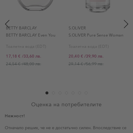
BETTY BARCLAY
S.OLIVER
BETTY BARCLAY Even You
S.OLIVER Pure Sense Woman
Тоалетна вода (EDT)
Тоалетна вода (EDT)
/
33,60 лв.
/
39,90 лв.
17,18 €
20,40 €
Промо цена
Промо цена
П
/
48,00 лв.
/
56,99 лв.
24,54 €
29,14 €
Оценка на потребителите
Нежност!
Отначало реших, че не е достатъчно силен. Впоследствие се