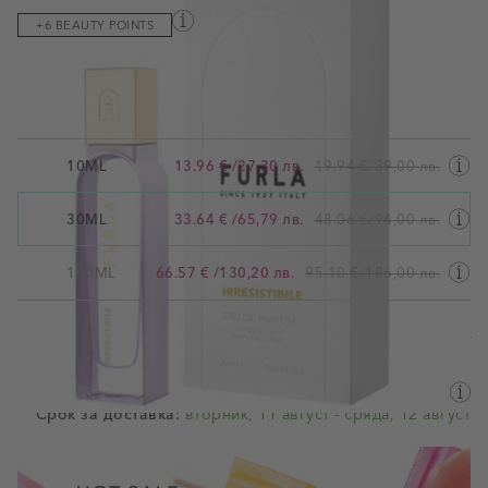
+6 BEAUTY POINTS
Парфюмна вода
Виж пълното описание
10ML
13.96 €
/
27,30 лв.
19.94 €
/
39,00 лв.
Вместимост
30ML
30ML
33.64 €
/
65,79 лв.
48.06 €
/
94,00 лв.
100ML
66.57 €
/
130,20 лв.
95.10 €
/
186,00 лв.
Валутен курс: 1 EUR = 1.95583 BGN
Наличен
Информация за доставка
Срок за доставка:
вторник, 11 август - сряда, 12 август