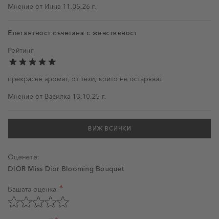
11 май 2026 г.
Мнение от
Инна
11.05.26 г.
Елегантност съчетана с женственост
Рейтинг
прекрасен аромат, от тези, които не остаряват
13 октомври 2025 г.
Мнение от
Василка
13.10.25 г.
ВИЖ ВСИЧКИ
Оценете:
DIOR Miss Dior Blooming Bouquet
Вашата оценка
Оценка на продукт
Оценете с 1 звезда от 5
Оценете с 2 звезди от 5
Оценете с 3 звезди от 5
Оценете с 4 звезди от 5
Оценете с 5 звезди от 5