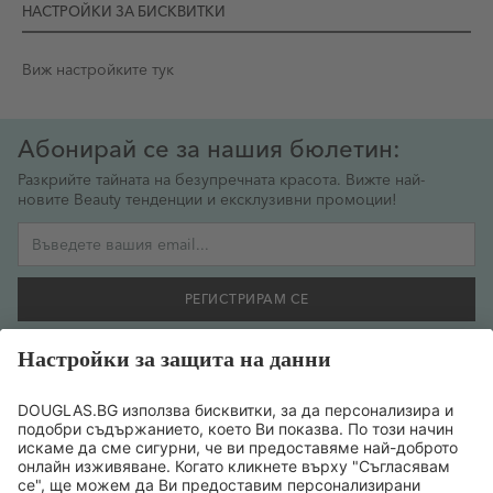
НАСТРОЙКИ ЗА БИСКВИТКИ
Виж настройките тук
Абонирай се за нашия бюлетин:
Разкрийте тайната на безупречната красота. Вижте най-
новите Beauty тенденции и ексклузивни промоции!
Имейл адрес
РЕГИСТРИРАМ СЕ
Желая да се регистрирам за бюлетин и съм съгласен
предоставената от мен информация да се обработва
съобразно
политиката за поверителност на данните
.
ТОП БРАНДОВЕ