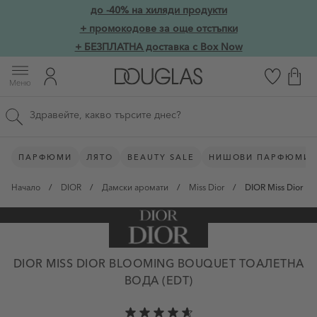
Прескачане към съдържанието
до -40% на хиляди продукти
Skip to main content
+ промокодове за още отстъпки
+ БЕЗПЛАТНА доставка с Box Now
Меню
Търсене в сайта
ПАРФЮМИ
ЛЯТО
BEAUTY SALE
НИШОВИ ПАРФЮМИ
Начало
/
DIOR
/
Дамски аромати
/
Miss Dior
/
DIOR Miss Dior B
DIOR MISS DIOR BLOOMING BOUQUET ТОАЛЕТНА
ВОДА (EDT)