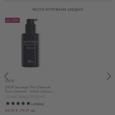
ЧЕСТО КУПУВАНИ ЗАЕДНО
до
-25%
DIOR
DIOR Sauvage The Cleanser
Face cleanser - black charcoal
and cactus
ПОЧИСТВАЩ ПРОДУКТ
1 ревюта
/
79,21 лв.
40,50 €
Промо цена