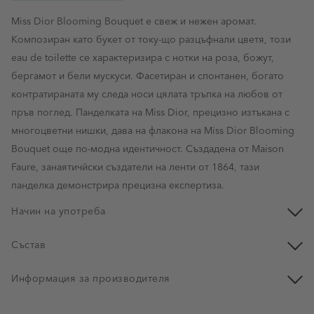
Miss Dior Blooming Bouquet е свеж и нежен аромат.
Композиран като букет от току-що разцъфнали цветя, този
eau de toilette се характеризира с нотки на роза, божут,
бергамот и бели мускуси. Фасетиран и спонтанен, богато
контратираната му следа носи цялата тръпка на любов от
пръв поглед. Панделката на Miss Dior, прецизно изтъкана с
многоцветни нишки, дава на флакона на Miss Dior Blooming
Bouquet още по-модна идентичност. Създадена от Maison
Faure, занаятичйски създатели на ленти от 1864, тази
панделка демонстрира прецизна експертиза.
Начин на употреба
Състав
Информация за производителя