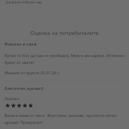
/
105,61 лв.
54,00 €
Оценка на потребителите
Изискан и свеж
Купих го без да съм го пробвала. Много ми хареса. Истински
букет от цветя!
25 юли 2026 г.
Мнение от
кристи
25.07.26 г.
Елегантен аромат!
Рейтинг
Винаги имам от него. Женствен, изискан, пролетно-летен
аромат. Прекрасен!