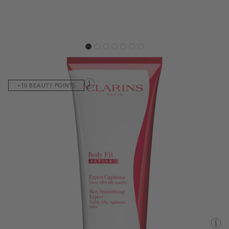
View larger image
View larger image
View larger image
View larger image
View larger image
View larger image
View larger image
Код на продукта:
080630
+10 BEAUTY POINTS
Първата стягаща и оформяща грижа от Clarins с крио-активна
текстура. Изглажда, повдига и тонизира.
Виж пълното описание
51,20 €
/100,14 лв.
64,00 €
/125,17 лв.
200ML
Валутен курс: 1 EUR = 1.95583 BGN
Наличен
Информация за доставка