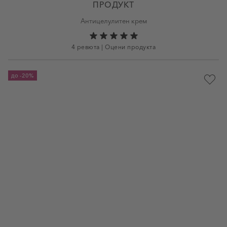
ПРОДУКТ
Антицелулитен крем
4 ревюта
|
Оцени продукта
до
-20%
Доба