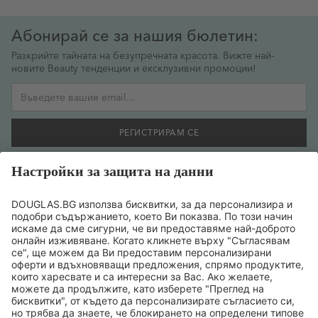
Абонирай се за нашия бюлетин:
Разкрийте тайната на безупречната красота. Вижте най-
новите Beauty тенденции и ексклузивни промоции!
Имейл адрес
РЕГИСТРИРАМ СЕ
Желая да се регистрирам за бюлетин и съм съгласен
предоставената от мен информация да се обработва
съобразно
политиката за поверителност на данните
.
ТОП БРАНДОВЕ
ТОП ПРОДУКТИ