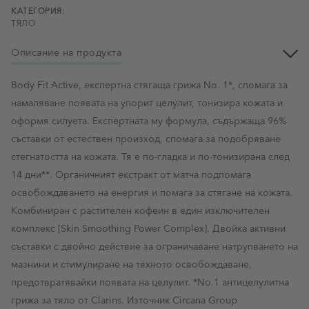
КАТЕГОРИЯ:
ТЯЛО
Описание на продукта
Body Fit Active, експертна стягаща грижа No. 1*, спомага за
намаляване появата на упорит целулит, тонизира кожата и
оформя силуета. Експертната му формула, съдържаща 96%
съставки от естествен произход, спомага за подобряване
стегнатостта на кожата. Тя е по-гладка и по-тонизирана след
14 дни**. Органичният екстракт от матча подпомага
освобождаването на енергия и помага за стягане на кожата.
Комбиниран с растителен кофеин в един изключителен
комплекс [Skin Smoothing Power Complex]. Двойка активни
съставки с двойно действие за ограничаване натрупването на
мазнини и стимулиране на тяхното освобождаване,
предотвратявайки появата на целулит. *No.1 антицелулитна
грижа за тяло от Clarins. Източник Circana Group