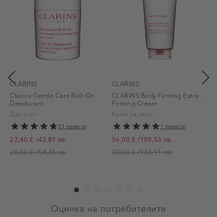
CLARINS
CLARINS
Clarins Gentle Care Roll-On
CLARINS Body Firming Extra-
C
Deodorant
Firming Cream
Део рол
Крем за тяло
21 ревюта
1 ревюта
/
43,81 лв.
/
109,53 лв.
22,40 €
56,00 €
Промо цена
Промо цена
/
54,76 лв.
/
136,91 лв.
28,00 €
70,00 €
Р
Оценка на потребителите