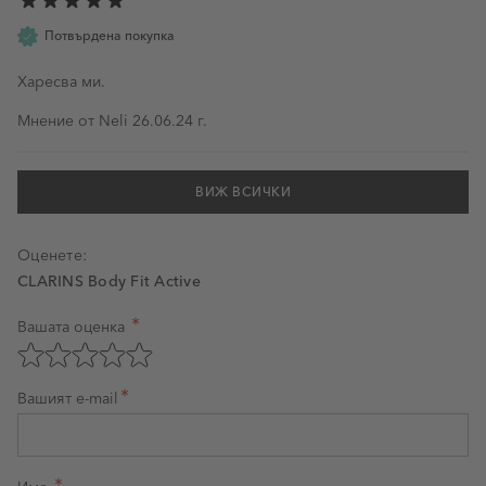
Потвърдена покупка
Харесва ми.
26 юни 2024 г.
Мнение от
Neli
26.06.24 г.
ВИЖ ВСИЧКИ
Оценете:
CLARINS Body Fit Active
Вашата оценка
Оценка на продукт
Оценете с 1 звезда от 5
Оценете с 2 звезди от 5
Оценете с 3 звезди от 5
Оценете с 4 звезди от 5
Оценете с 5 звезди от 5
Вашият e-mail