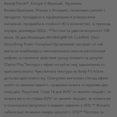
BeautyTrends®, Europe 5 Франция, Германия,
Великобритания, Италия и Испания), селективен ритейл (
продукти, продадени в парфюмерии и универсални
магазини), продажби в стойност (€) и количество, в периода
януари- декември 2022г. **Тестове за удволетвореност 108
жени, 28 дни Иновация ИНОВАЦИЯ НА CLARINS: [Skin
Smoothing Power Complex] Органичният екстракт от чай
матча се комбинира с липолитичната сила на растителния
кофеин за засилено действие срещу появата на целулит.
Clarins Plus Текстура с ефект на кубче лед, вдъхновена от
криолиполизата. Чувствената текстура на Body Fit Active
допълва действието му. Осигурява мигновен стягащ ефект,
който се запазва задълго, правейки кожата по-красива ден
след ден. Резултати: След 14 дни 86%* от жените твърдят, че
кожата им е по-гладка 82%* от жените твърдят, че кожата им
е тонизирана Целулитът е видимо намален с 35%.** Жените
забелязват по-малко виидм целулит с 35%** *Тестове за