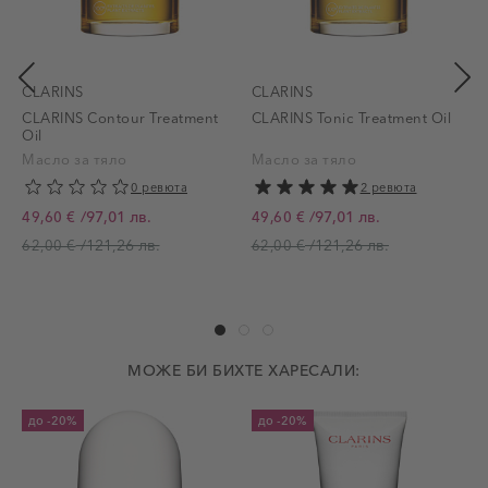
CLARINS
CLARINS
CLARINS Contour Treatment
CLARINS Tonic Treatment Oil
Oil
Масло за тяло
Масло за тяло
0 ревюта
2 ревюта
/
97,01 лв.
/
97,01 лв.
49,60 €
49,60 €
Промо цена
Промо цена
П
/
121,26 лв.
/
121,26 лв.
62,00 €
62,00 €
МОЖЕ БИ БИХТЕ ХАРЕСАЛИ:
до
-20%
до
-20%