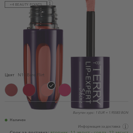
+4 BEAUTY POINTS
Силно пигментираното течно червило разкрасява устните с
най-забележителното покритие Haute Couleur с интензивен
матов завършек.
Виж пълното описание
3ML
22,55 €
/44,10 лв.
32,21 €
/63,00 лв.
Цвят
N10 Bare Flirt
N4 Hot Bare
N6 Fire Nude
N10 Bare Flirt
N12 Gypsy Shot
Валутен курс: 1 EUR = 1.95583 BGN
Наличен
Информация за доставка
Срок за доставка:
вторник, 11 август - сряда, 12 август