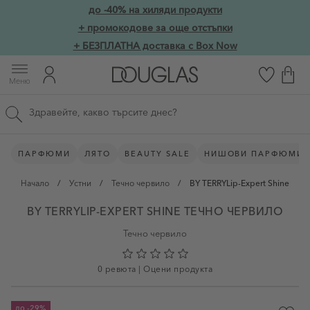
Прескачане към съдържанието
до -40% на хиляди продукти
Skip to main content
+ промокодове за още отстъпки
+ БЕЗПЛАТНА доставка с Box Now
Меню
Търсене в сайта
ПАРФЮМИ
ЛЯТО
BEAUTY SALE
НИШОВИ ПАРФЮМИ
Начало
/
Устни
/
Течно червило
/
BY TERRYLip-Expert Shine
BY TERRYLIP-EXPERT SHINE ТЕЧНО ЧЕРВИЛО
Течно червило
0 ревюта
|
Оцени продукта
до
-29%