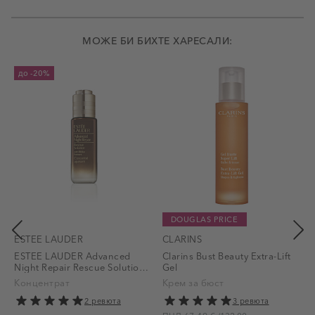
МОЖЕ БИ БИХТЕ ХАРЕСАЛИ:
до
-20%
DOUGLAS PRICE
ESTEE LAUDER
CLARINS
ESTEE LAUDER Advanced
Clarins Bust Beauty Extra-Lift
C
Night Repair Rescue Solution
Gel
Serum
Концентрат
Крем за бюст
2 ревюта
3 ревюта