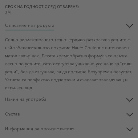
СРОК НА ГОДНОСТ СЛЕД ОТВАРЯНЕ:
3M
Описание на продукта
Силно пигментираното течно червило разкрасява устните с
най-забележителното покритие Haute Couleur с интензивен
матов завършек. Леката кремообразна формула се плъзга
лесно по устните, като осигурява уникално усещане за "голи
устни", без да изсушава, за да постигне безупречен резултат.
Устните са перфектно подчертани и създават завладяващ и
изтънчен вид.
Начин на употреба
Състав
Информация за производителя