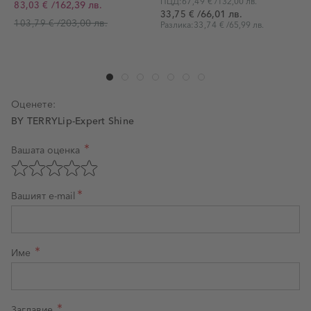
ПЦД:
67,49 €
/
132,00 лв.
/
162,39 лв.
83,03 €
Промо цена
П
/
66,01 лв.
33,75 €
/
203,00 лв.
103,79 €
Разлика:
33,74 €
/
65,99 лв.
Оценете:
BY TERRYLip-Expert Shine
Вашата оценка
Оценка на продукт
Оценете с 1 звезда от 5
Оценете с 2 звезди от 5
Оценете с 3 звезди от 5
Оценете с 4 звезди от 5
Оценете с 5 звезди от 5
Вашият e-mail
Име
Заглавие