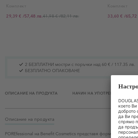
Комплект
Комплект
/
57,48 лв.
/
82,11 лв.
/
65,72 
29,39 €
41,98 €
33,60 €
Промо цена
Промо цена
2 БЕЗПЛАТНИ мостри с поръчки над 60 € / 117.35 лв.
БЕЗПЛАТНО ОПАКОВАНЕ
ОПИСАНИЕ НА ПРОДУКТА
НАЧИН НА УПОТРЕБА
СЪ
Описание на продукта
POREfessional на Benefit Cosmetics представя формули с изклю