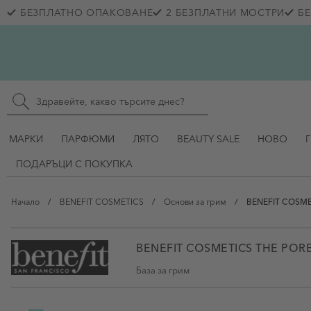
Прескачане към съдържанието
БЕЗПЛАТНО ОПАКОВАНЕ
2 БЕЗПЛАТНИ МОСТРИ
БЕ
Skip to main content
Търсене в сайта
МАРКИ
ПАРФЮМИ
ЛЯТО
BEAUTY SALE
НОВО
ПОДАРЪЦИ С ПОКУПКА
Начало
/
BENEFIT COSMETICS
/
Основи за грим
/
BENEFIT COSMET
BENEFIT COSMETICS THE POR
База за грим