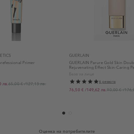
ETICS
GUERLAIN
refessional Primer
GUERLAIN Parure Gold Skin Doubl
Rejuvenating Effect Skin-Caring P
База за лице
6 ревюта
0 лв.
/
127,13 лв.
65,00 €
/
149,62 лв.
/
176,
76,50 €
90,00 €
Промо цена
Оценка на потребителите