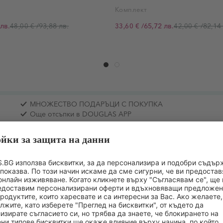
Комплект
лв.
/
93,88 лв.
/
65,72 лв.
/
82,14 
48,00 €
33,60 €
42,00 €
Промо цена
МНОЖЕСТВО ПОДАРЪЦИ С ПОКУПКА
Още отсъпки в DOUGLAS APP
СТАВ
ИНФОРМАЦИЯ ЗА ПРОИЗВОДИТЕЛЯ
ОЦЕНКА НА 
чително нежно, но развномерно покритие, което не запушва порит