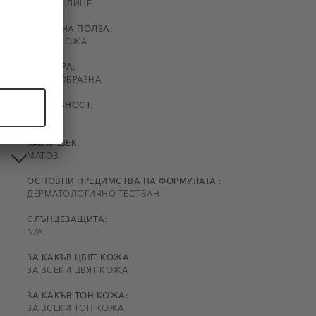
БАЗА ЗА ЛИЦЕ
или
ОСНОВНА ПОЛЗА:
ВТОРА КОЖА
ТЕКСТУРА:
КРЕМООБРАЗНА
ПОКРИВНОСТ:
СРЕДНА
ЗАВЪРШЕК:
МАТОВ
ОСНОВНИ ПРЕДИМСТВА НА ФОРМУЛАТА :
ДЕРМАТОЛОГИЧНО ТЕСТВАН
СЛЪНЦЕЗАЩИТА:
N/A
ЗА КАКЪВ ЦВЯТ КОЖА:
ЗА ВСЕКИ ЦВЯТ КОЖА
ЗА КАКЪВ ТОН КОЖА:
ЗА ВСЕКИ ТОН КОЖА