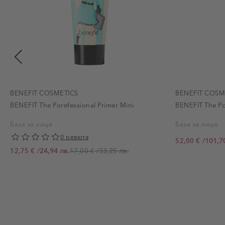
BENEFIT COSMETICS
BENEFIT COSM
BENEFIT The Porefessional Primer Mini
BENEFIT The Po
База за лице
База за лице
0 ревюта
/
101,7
52,00 €
Промо цена
/
24,94 лв.
/
33,25 лв.
12,75 €
17,00 €
Промо цена