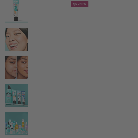
View larger image
до
-20%
View larger image
View larger image
View larger image
View larger image