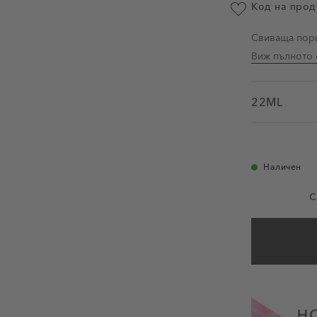
Код на прод
Добави в люби
Свиваща пори
Виж пълното 
22ML
Наличен
С