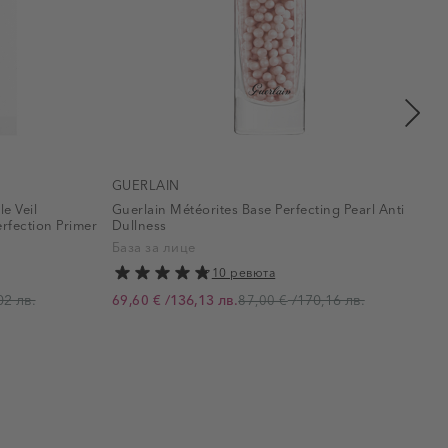
GUERLAIN
e Veil
Guerlain Météorites Base Perfecting Pearl Anti
S
erfection Primer
Dullness
База за лице
10 ревюта
02 лв.
/
136,13 лв.
/
170,16 лв.
69,60 €
87,00 €
Промо цена
П