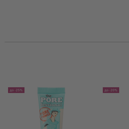
до
-25%
до
-20%