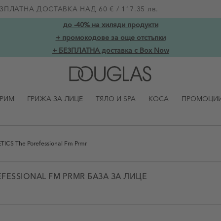
ЗПЛАТНА ДОСТАВКА НАД 60 € / 117.35 лв.
до -40% на хиляди продукти
+ промокодове за още отстъпки
+ БЕЗПЛАТНА доставка с Box Now
ГРИМ
ГРИЖА ЗА ЛИЦЕ
ТЯЛО И SPA
КОСА
ПРОМОЦИ
ICS The Porefessional Fm Prmr
EFESSIONAL FM PRMR БАЗА ЗА ЛИЦЕ