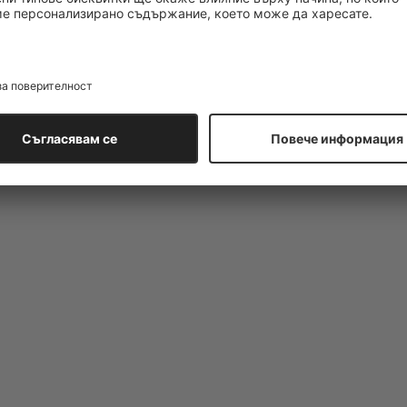
ва появата на порите и фините линии по лицето. Безцветната и
бодните радикали и я прави идеална за нанасяне самостоятелно 
създавайки кадифено мек блясък по кожата, по който грима пасва