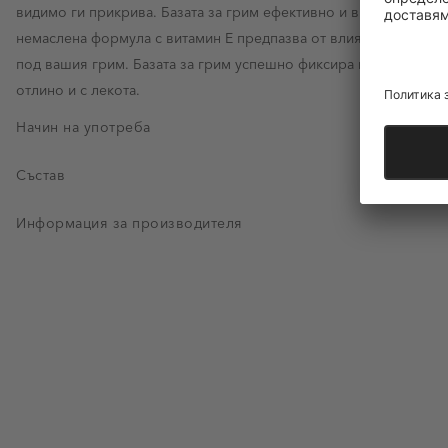
видимо ги прикрива. Базата за грим ефективно и видимо намаля
немаслена формула с витамин Е предпазва от влиянието на сво
под вашия грим. Базата за грим успешно фиксира вашия грим, 
отлино и с лекота.
Начин на употреба
Състав
Информация за производителя