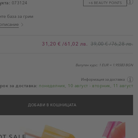
укта:
073124
+6 BEAUTY POINTS
ми
те база за грим
описание
31,20 €
/61,02 лв.
39,00 €
/76,28 лв.
Валутен курс: 1 EUR = 1.95583 BGN
Информация за доставка
рок за доставка:
понеделник, 10 август - вторник, 11 август
ДОБАВИ В КОШНИЦАТА