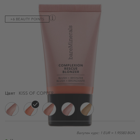
Код на продукта:
085944
+6 BEAUTY POINTS
Иновативен хибрид от чист руж + бронзиращ гел-крем.
Формулата на гел-крема съчетава блясъка на бронзанта с
блясъка на ружа в една стъпка.
Виж пълното описание
15ML
34,77 €
/68,00 лв.
Цвят
KISS OF COPPER
KISS OF PINK
KISS OF COPPER
KISS OF ROSE
KISS OF MAUVE
KISS OF SPICE
Валутен курс: 1 EUR = 1.95583 BGN