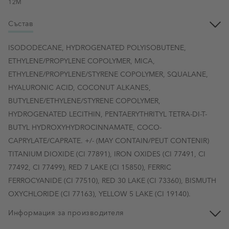
12M
Състав
ISODODECANE, HYDROGENATED POLYISOBUTENE,
ETHYLENE/PROPYLENE COPOLYMER, MICA,
ETHYLENE/PROPYLENE/STYRENE COPOLYMER, SQUALANE,
HYALURONIC ACID, COCONUT ALKANES,
BUTYLENE/ETHYLENE/STYRENE COPOLYMER,
HYDROGENATED LECITHIN, PENTAERYTHRITYL TETRA-DI-T-
BUTYL HYDROXYHYDROCINNAMATE, COCO-
CAPRYLATE/CAPRATE. +/- (MAY CONTAIN/PEUT CONTENIR)
TITANIUM DIOXIDE (CI 77891), IRON OXIDES (CI 77491, CI
77492, CI 77499), RED 7 LAKE (CI 15850), FERRIC
FERROCYANIDE (CI 77510), RED 30 LAKE (CI 73360), BISMUTH
OXYCHLORIDE (CI 77163), YELLOW 5 LAKE (CI 19140).
Информация за производителя