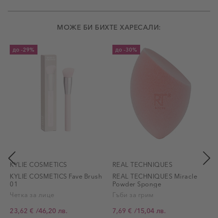
МОЖЕ БИ БИХТЕ ХАРЕСАЛИ:
до
-29%
до
-30%
KYLIE COSMETICS
REAL TECHNIQUES
KYLIE COSMETICS Fave Brush
REAL TECHNIQUES Miracle
R
01
Powder Sponge
Четка за лице
Гъби за грим
/
46,20 лв.
/
15,04 лв.
23,62 €
7,69 €
Промо цена
Промо цена