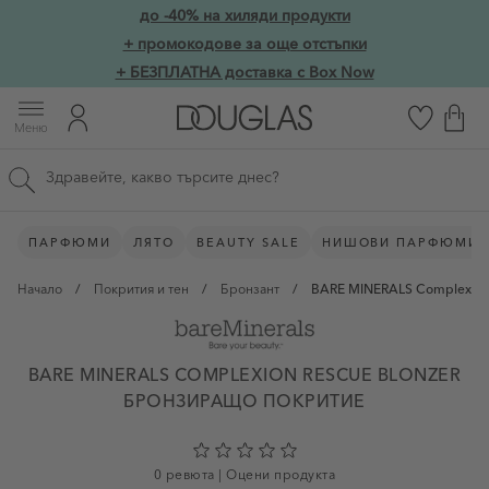
Прескачане към съдържанието
до -40% на хиляди продукти
Skip to main content
+ промокодове за още отстъпки
+ БЕЗПЛАТНА доставка с Box Now
Меню
Търсене в сайта
ПАРФЮМИ
ЛЯТО
BEAUTY SALE
НИШОВИ ПАРФЮМИ
Начало
/
Покрития и тен
/
Бронзант
/
BARE MINERALS Complexion 
BARE MINERALS COMPLEXION RESCUE BLONZER
БРОНЗИРАЩО ПОКРИТИЕ
0 ревюта
|
Оцени продукта