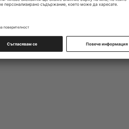
ромат, който не може да бъде забравен. Valentino Born In Roma B
по кожата, оставяйки я мека, гладка и с фин аромат. Деликатните
оизмерен блясък, който подсилва естествения ви блясък.
осто ви пленява и създава аура на женственост около вас. Осве
ата хидратирана и свежа през целия ден. Удобната опаковка, укра
антно черно, го прави елегантно допълнение към вашата колекция