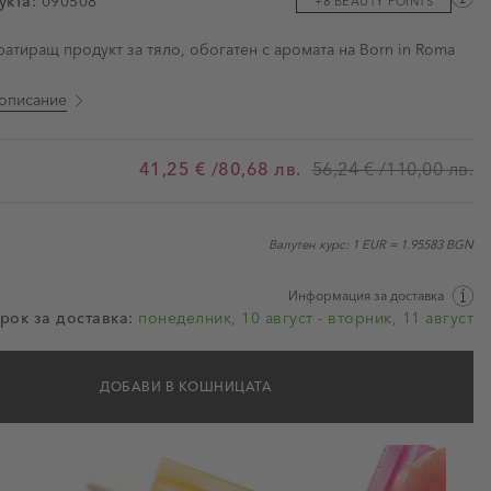
укта:
090508
+8 BEAUTY POINTS
ми
ратиращ продукт за тяло, обогатен с аромата на Born in Roma
описание
41,25 €
/80,68 лв.
56,24 €
/110,00 лв.
Валутен курс: 1 EUR = 1.95583 BGN
Информация за доставка
рок за доставка:
понеделник, 10 август - вторник, 11 август
ДОБАВИ В КОШНИЦАТА