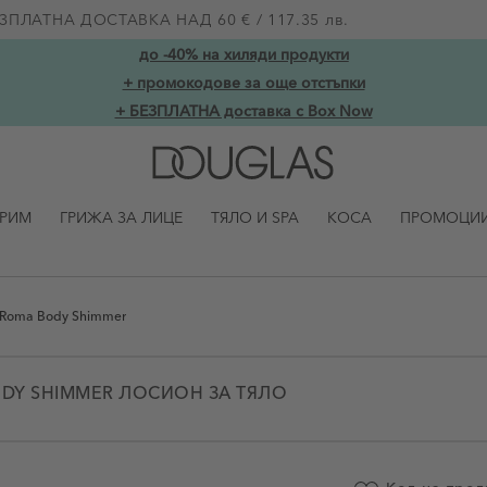
ЗПЛАТНА ДОСТАВКА НАД 60 € / 117.35 лв.
до -40% на хиляди продукти
+ промокодове за още отстъпки
+ БЕЗПЛАТНА доставка с Box Now
ГРИМ
ГРИЖА ЗА ЛИЦЕ
ТЯЛО И SPA
КОСА
ПРОМОЦИ
 Roma Body Shimmer
ODY SHIMMER ЛОСИОН ЗА ТЯЛО