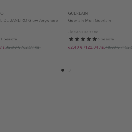
RO
GUERLAIN
 DE JANEIRO Glow Anywhere
Guerlain Mon Guerlain
Лосион за тяло
1 ревюта
6 ревюта
лв.
/
62,59 лв.
/
122,04 лв.
/
152,
32,00 €
62,40 €
78,00 €
Промо цена