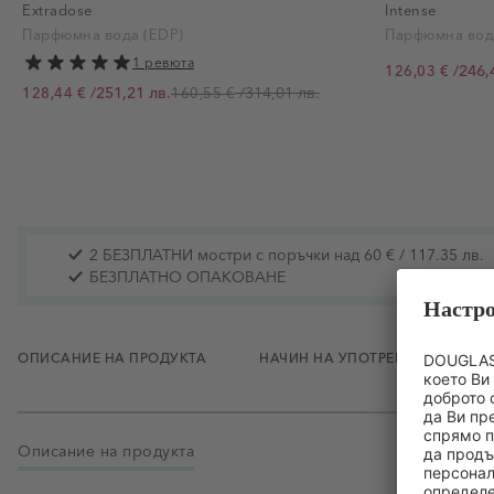
Extradose
Intense
Парфюмна вода (EDP)
Парфюмна вод
1 ревюта
/
246,
126,03 €
Промо цена
/
251,21 лв.
/
314,01 лв.
128,44 €
160,55 €
Промо цена
2 БЕЗПЛАТНИ мостри с поръчки над 60 € / 117.35 лв.
БЕЗПЛАТНО ОПАКОВАНЕ
ОПИСАНИЕ НА ПРОДУКТА
НАЧИН НА УПОТРЕБА
СЪ
Описание на продукта