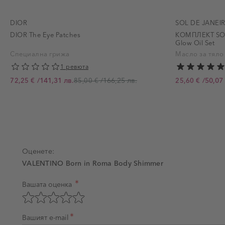
DIOR
SOL DE JANEI
DIOR The Eye Patches
КОМПЛЕКТ SOL
Glow Oil Set
Специална грижа
Масло за тяло
1 ревюта
/
141,31 лв.
/
166,25 лв.
/
50,07 
72,25 €
85,00 €
25,60 €
Промо цена
Промо цена
Оценете:
VALENTINO Born in Roma Body Shimmer
Вашата оценка
Оценка на продукт
Оценете с 1 звезда от 5
Оценете с 2 звезди от 5
Оценете с 3 звезди от 5
Оценете с 4 звезди от 5
Оценете с 5 звезди от 5
Вашият e-mail