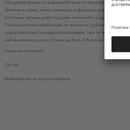
Обгърнете кожата си в деликатен воал от блестящи частици и а
Shimmer е с лека, лесно нанасяща се формула, която се плъзга 
блестящи частици улавят красиво светлината, създавайки мног
Съблазнителната комбинация от жасмин и бурбонска ванилия пр
това е обогатен с хиалуронова киселина, така че поддържа кож
емблематичния розов оттенък на Born in Roma на фона на елег
Начин на употреба
Състав
Информация за производителя