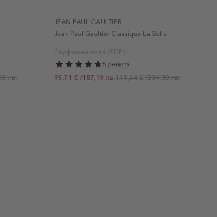
JEAN PAUL GAULTIER
Jean Paul Gaultier Classique La Belle
Парфюмна вода (EDP)
5 ревюта
55 лв.
/
187,19 лв.
/
234,00 лв.
95,71 €
119,64 €
Промо цена
П