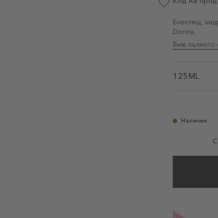
Код на прод
Добави в люби
Блестящ, хид
Donna.
Виж пълното 
125ML
Наличен
С