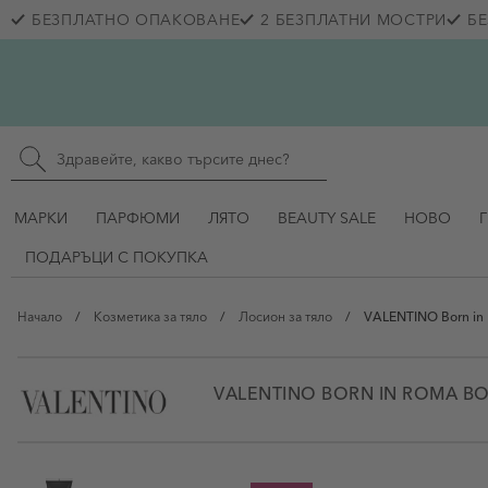
Прескачане към съдържанието
БЕЗПЛАТНО ОПАКОВАНЕ
2 БЕЗПЛАТНИ МОСТРИ
БЕ
Skip to main content
Търсене в сайта
МАРКИ
ПАРФЮМИ
ЛЯТО
BEAUTY SALE
НОВО
ПОДАРЪЦИ С ПОКУПКА
Начало
/
Козметика за тяло
/
Лосион за тяло
/
VALENTINO Born in
VALENTINO BORN IN ROMA B
View larger image