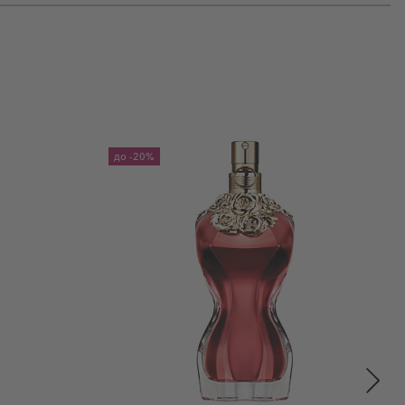
до
-20%