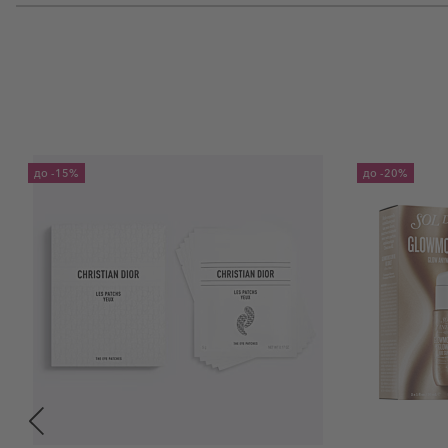
до
-15%
до
-20%