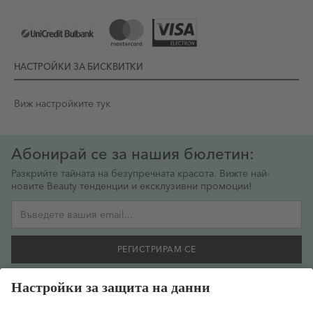
НАСТРОЙКИ ЗА БИСКВИТКИ
Виж настройките тук
Абонирай се за нашия бюлетин:
Разкрийте тайната на безупречната красота. Вижте най-
новите Beauty тенденции и ексклузивни промоции!
Имейл адрес
РЕГИСТРИРАМ СЕ
Желая да се регистрирам за бюлетин и съм съгласен
предоставената от мен информация да се обработва
съобразно
политиката за поверителност на данните
.