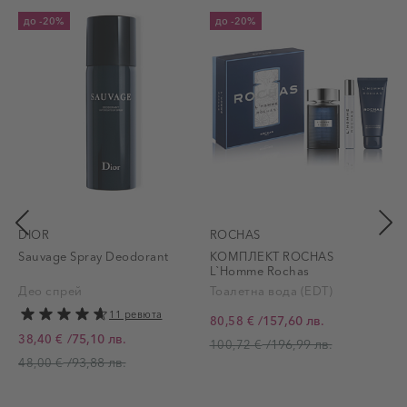
до
-20%
до
-20%
DIOR
ROCHAS
Sauvage Spray Deodorant
КОМПЛЕКТ ROCHAS
L`Homme Rochas
Део спрей
Тоалетна вода (EDT)
11 ревюта
/
157,60 лв.
80,58 €
Промо цена
П
/
75,10 лв.
38,40 €
/
196,99 лв.
100,72 €
Промо цена
/
93,88 лв.
48,00 €