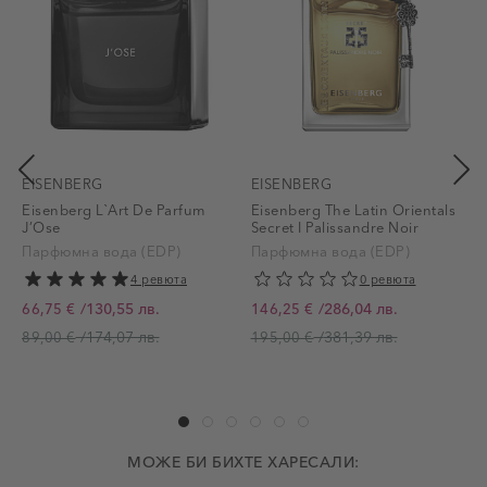
EISENBERG
EISENBERG
Eisenberg L`Art De Parfum
Eisenberg The Latin Orientals
E
J’Ose
Secret I Palissandre Noir
S
Парфюмна вода (EDP)
Парфюмна вода (EDP)
4 ревюта
0 ревюта
/
130,55 лв.
/
286,04 лв.
66,75 €
146,25 €
От
От
О
/
174,07 лв.
/
381,39 лв.
89,00 €
195,00 €
МОЖЕ БИ БИХТЕ ХАРЕСАЛИ: