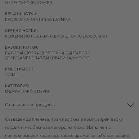
ОРИЕНТАЛСКИ, КОЖЕН
ВРЪХНИ НОТКИ:
КАСИС,МАЛИНА,ПИПЕР,ШАФРАН
СРЕДНИ НОТКИ:
КОЖЕНИ НОТКИ,ТАМЯН,ВИОЛЕТКА,РОЗА,ЖАСМИН
БАЗОВИ НОТКИ:
ПАЛИСАНДОРВА ДЪРВЕСИНА,САНТАЛОВО
ДЪРВО,АМБЪР,ЛАВДАН,ПРАЛИНА,МУСКУС
ВМЕСТИМОСТ:
100ML
КАТЕГОРИЯ:
МЪЖКА ПАРФЮМЕРИЯ
Описание на продукта
Създаден да пленява, този парфюм е композиран върху
гордия и необикновен акорд на Кожа. Изпълнен с
непреднамерен характер, това е аромат за съблазняващия