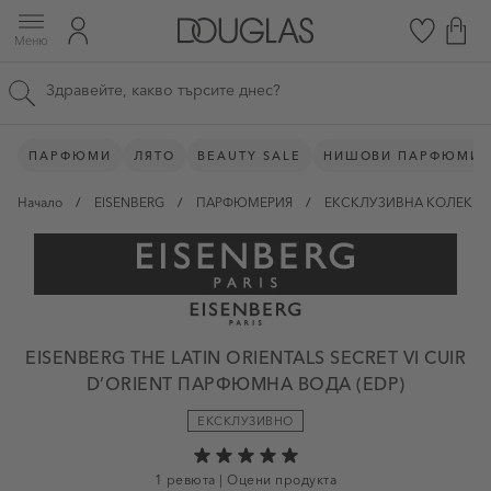
Прескачане към съдържанието
Skip to main content
Меню
Търсене в сайта
ПАРФЮМИ
ЛЯТО
BEAUTY SALE
НИШОВИ ПАРФЮМИ
Начало
/
EISENBERG
/
ПАРФЮМЕРИЯ
/
ЕКСКЛУЗИВНА КОЛЕКЦИ
EISENBERG THE LATIN ORIENTALS SECRET VI CUIR
D’ORIENT ПАРФЮМНА ВОДА (EDP)
ЕКСКЛУЗИВНО
1 ревюта
|
Оцени продукта