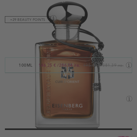
View larger image
View larger image
View larger image
View larger image
Код на продукта:
043901
+29 BEAUTY POINTS
Създаден да пленява, този парфюм е композиран върху
гордия акорд на Кожа. Това е аромат за съблазняващия мъж.
Виж пълното описание
100ML
146.25 €
/
286,04 лв.
195.00 €
/
381,39 лв.
Вместимост
100ML
Валутен курс: 1 EUR = 1.95583 BGN
Наличен
Информация за доставка
Срок за доставка:
вторник, 11 август - сряда, 12 август
Купи с
на вноски започващи от 4.62 лв. (2.36 €)